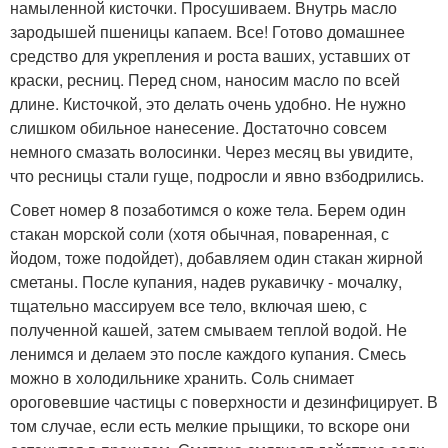
намыленной кисточки. Просушиваем. Внутрь масло
зародышей пшеницы капаем. Все! Готово домашнее
средство для укрепления и роста ваших, уставших от
краски, ресниц. Перед сном, наносим масло по всей
длине. Кисточкой, это делать очень удобно. Не нужно
слишком обильное нанесение. Достаточно совсем
немного смазать волосинки. Через месяц вы увидите,
что ресницы стали гуще, подросли и явно взбодрились.
Совет номер 8 позаботимся о коже тела. Берем один
стакан морской соли (хотя обычная, поваренная, с
йодом, тоже подойдет), добавляем один стакан жирной
сметаны. После купания, надев рукавичку - мочалку,
тщательно массируем все тело, включая шею, с
полученной кашей, затем смываем теплой водой. Не
ленимся и делаем это после каждого купания. Смесь
можно в холодильнике хранить. Соль снимает
ороговевшие частицы с поверхности и дезинфицирует. В
том случае, если есть мелкие прыщики, то вскоре они