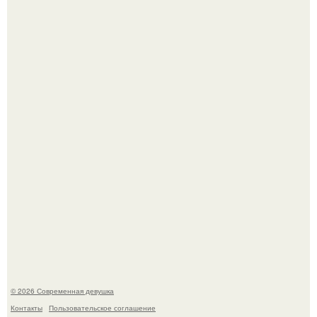
Большинство замечало, что после оргазма мужчина
часто почти сразу теряет возбуждение, тогда как
женщина может дольше сохранять возбуждение.
У юли Гаврилиной снова случился конфликт с комиком
Ильей Соболевым.
© 2026 Современная девушка
Контакты
Пользовательское соглашение