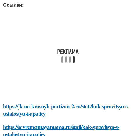
Ссылки:
https://jk-na-krasnyh-partizan-2.ru/stati/kak-spravitsya-s-
ustalostyu-i-apatiey
https://sovremennayamama.ru/stati/kak-spravitsya-s-
ustalostyu-i-apatiey