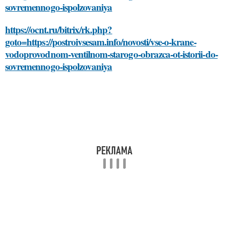
sovremennogo-ispolzovaniya
https://ocnt.ru/bitrix/rk.php?
goto=https://postroivsesam.info/novosti/vse-o-krane-
vodoprovodnom-ventilnom-starogo-obrazca-ot-istorii-do-
sovremennogo-ispolzovaniya