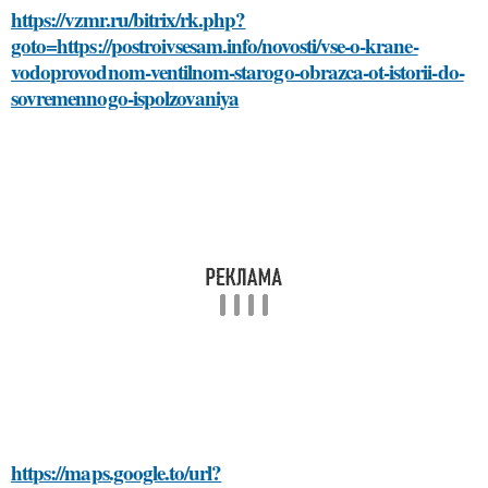
https://vzmr.ru/bitrix/rk.php?
goto=https://postroivsesam.info/novosti/vse-o-krane-
vodoprovodnom-ventilnom-starogo-obrazca-ot-istorii-do-
sovremennogo-ispolzovaniya
https://maps.google.to/url?