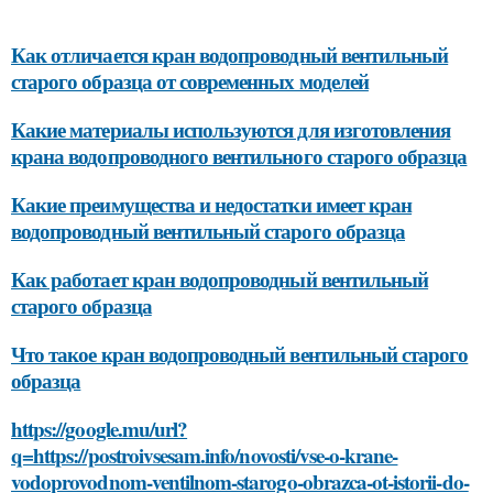
Как отличается кран водопроводный вентильный
старого образца от современных моделей
Какие материалы используются для изготовления
крана водопроводного вентильного старого образца
Какие преимущества и недостатки имеет кран
водопроводный вентильный старого образца
Как работает кран водопроводный вентильный
старого образца
Что такое кран водопроводный вентильный старого
образца
https://google.mu/url?
q=https://postroivsesam.info/novosti/vse-o-krane-
vodoprovodnom-ventilnom-starogo-obrazca-ot-istorii-do-