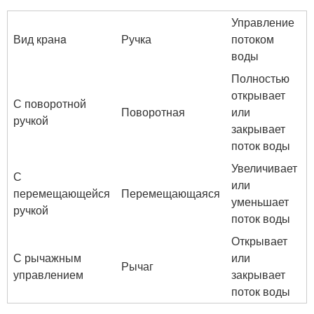
Управление
Вид кранa
Ручка
потоком
воды
Полностью
открывает
С поворотной
Поворотная
или
ручкой
закрывает
поток воды
Увеличивает
С
или
перемещающейся
Перемещающаяся
уменьшает
ручкой
поток воды
Открывает
С рычажным
или
Рычаг
управлением
закрывает
поток воды