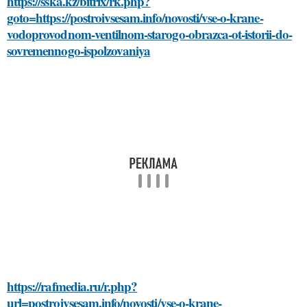
https://sska.kz/bitrix/rk.php?
goto=https://postroivsesam.info/novosti/vse-o-krane-
vodoprovodnom-ventilnom-starogo-obrazca-ot-istorii-do-
sovremennogo-ispolzovaniya
https://rafmedia.ru/r.php?
url=postroivsesam.info/novosti/vse-o-krane-