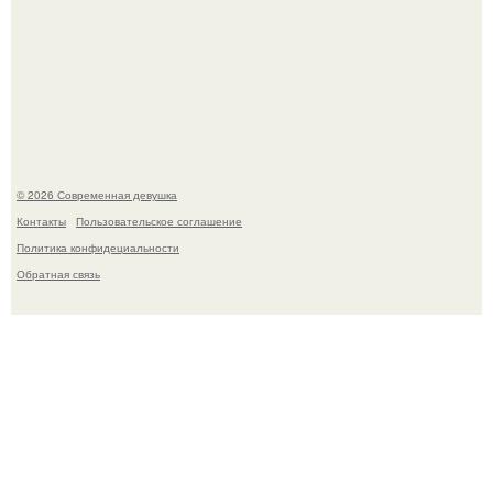
Лишь в том случае, если есть в истории моды идеал, то
это Синди Кроуфорд.
© 2026 Современная девушка
Контакты
Пользовательское соглашение
Политика конфидециальности
Обратная связь