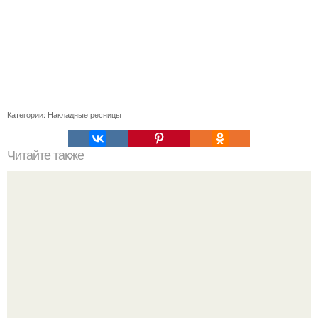
Категории:
Накладные ресницы
Читайте также
Возвращение к нормальной жизни: как справиться с
пост-пандемическими изменениями