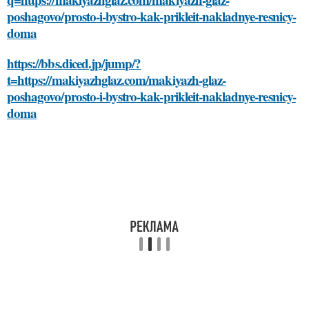
poshagovo/prosto-i-bystro-kak-prikleit-nakladnye-resnicy-
doma
https://bbs.diced.jp/jump/?
t=https://makiyazhglaz.com/makiyazh-glaz-
poshagovo/prosto-i-bystro-kak-prikleit-nakladnye-resnicy-
doma