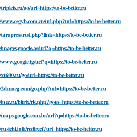
/triplets.ru/go/url=https://to-be-better.ru
//www.csgyb.com.cn/url.php?url=https://to-be-better.ru
//tarapress.ru/l.php?link=https://to-be-better.ru
//images.google.as/url?q=https://to-be-better.ru
//www.google.tg/url?q=https://to-be-better.ru
//xt600.ru/go/url=https://to-be-better.ru
//2dmacg.com/go.php?url=https://to-be-better.ru
//inec.ru/bitrix/rk.php?goto=https://to-be-better.ru
//maps.google.com.br/url?q=https://to-be-better.ru
//rusichi.info/redirect?url=https://to-be-better.ru