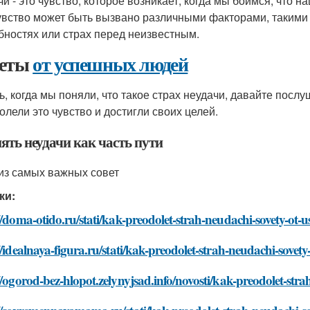
чи - это чувство, которое возникает, когда мы боимся, что 
увство может быть вызвано различными факторами, такими к
бностях или страх перед неизвестным.
веты
от успешных людей
ь, когда мы поняли, что такое страх неудачи, давайте пос
олели это чувство и достигли своих целей.
ять неудачи как часть пути
из самых важных совет
ки:
//doma-otido.ru/stati/kak-preodolet-strah-neudachi-sovety-ot
//idealnaya-figura.ru/stati/kak-preodolet-strah-neudachi-sovet
//ogorod-bez-hlopot.zelynyjsad.info/novosti/kak-preodolet-str