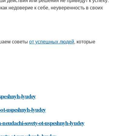
наши действия или решения не приведут к успеху.
ак недоверие к себе, неуверенность в своих
лушаем советы
от успешных людей
, которые
-uspeshnyh-lyudey
y-ot-uspeshnyh-lyudey
ah-neudachi-sovety-ot-uspeshnyh-lyudey