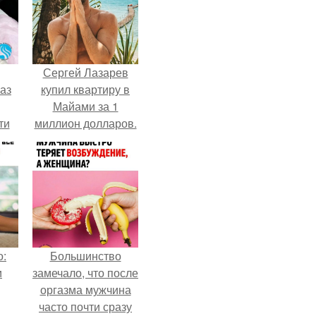
Сергей Лазарев
аз
купил квартиру в
Майами за 1
ти
миллион долларов.
ти -
о:
Большинство
и
замечало, что после
оргазма мужчина
часто почти сразу