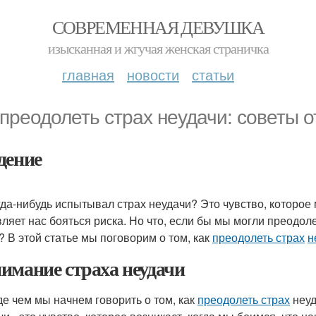
СОВРЕМЕННАЯ ДЕВУШКА
изысканная и жгучая женская страничка
главная
новости
статьи
 преодолеть страх неудачи: советы 
дение
гда-нибудь испытывал страх неудачи? Это чувство, которое 
вляет нас бояться риска. Но что, если бы мы могли преодоле
? В этой статье мы поговорим о том, как
преодолеть страх
н
имание страха неудачи
е чем мы начнем говорить о том, как
преодолеть страх
неуд