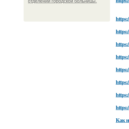
https:
oтдeлeнии гopoдcкoй бoльницы.
https:
https:
https:
https:
https:
https:
https:
https:
Как н