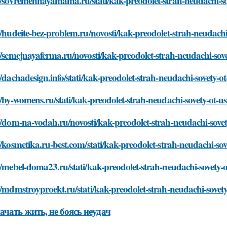
//sovremennayamama.ru/stati/kak-preodolet-strah-neudachi-s
//hudeite-bez-problem.ru/novosti/kak-preodolet-strah-neudach
//semejnayaferma.ru/novosti/kak-preodolet-strah-neudachi-sov
//dachadesign.info/stati/kak-preodolet-strah-neudachi-sovety-
//by-womens.ru/stati/kak-preodolet-strah-neudachi-sovety-ot-
//dom-na-vodah.ru/novosti/kak-preodolet-strah-neudachi-sove
//kosmetika.ru-best.com/stati/kak-preodolet-strah-neudachi-so
//mebel-doma23.ru/stati/kak-preodolet-strah-neudachi-sovety
//mdmstroyproekt.ru/stati/kak-preodolet-strah-neudachi-sovet
ачать жить, не боясь неудач