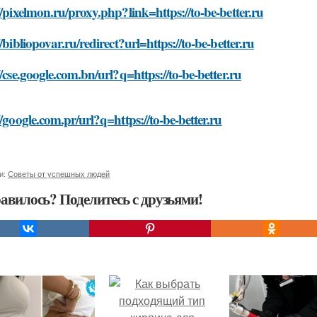
//pixelmon.ru/proxy.php?link=https://to-be-better.ru
//bibliopovar.ru/redirect?url=https://to-be-better.ru
//cse.google.com.bn/url?q=https://to-be-better.ru
//google.com.pr/url?q=https://to-be-better.ru
и:
Советы от успешных людей
авилось? Поделитесь с друзьями!