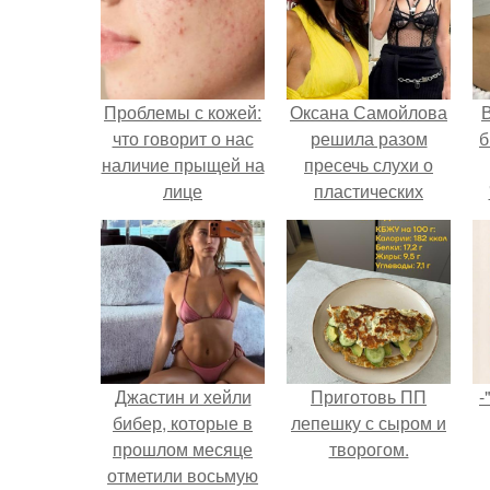
Проблемы с кожей:
Оксана Самойлова
В
что говорит о нас
решила разом
б
наличие прыщей на
пресечь слухи о
лице
пластических
операциях и
публично
прояснила
ситуацию.
Джастин и хейли
Приготовь ПП
-
бибер, которые в
лепешку с сыром и
прошлом месяце
творогом.
отметили восьмую