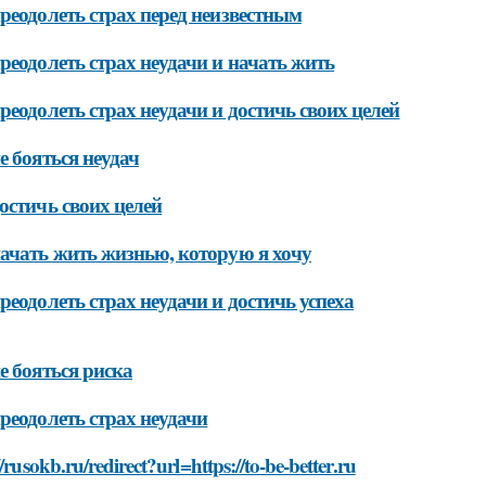
реодолеть страх перед неизвестным
реодолеть страх неудачи и начать жить
реодолеть страх неудачи и достичь своих целей
е бояться неудач
остичь своих целей
ачать жить жизнью, которую я хочу
реодолеть страх неудачи и достичь успеха
е бояться риска
реодолеть страх неудачи
//rusokb.ru/redirect?url=https://to-be-better.ru