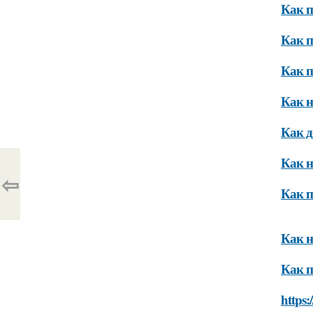
Как п
Как п
Как п
Как н
Как д
Как н
⇦
Как п
Как н
Как п
https: