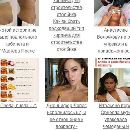
Как выбрать
подходящий тип
 этой истории не
Анастасию
кирпича для
ыло подпольного
Волочкову не р
строительства
кабинета и
упрекали в
столбика
"Мастера После
приверженнос
Двухнедельных
устаревшим бью
Курсов".
процедурам.
"Пчела, пчела …".
Дженнифер Лопес
Итальяно вер
исполнилось 57, и
Орнелла мут
её отношение к
упаковала
возрасту -
чемоданы и