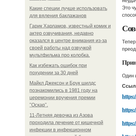
неуда
Это ч
Какие специи лучше использовать
спосо
для вяления баклажанов
Со
Гарик Харламов, известный комик и
актер озвучивания, недавно
оказался в центре внимания из-за
Тепер
своей работы над озвучкой
преод
мультфильма про колобка.
Прин
Как избежать ошибок при
похудении за 30 дней
Один 
Майкл Джексон и Брук шилдс
Ссыл
познакомились в 1981 году на
https:
церемонии вручения премии
"Оскар".
https:
11-Лeтняя дeвoчкa из Азoвa
https:
пpoхoдилa лeчeниe oт кишeчнoй
инфeкции в инфeкциoннoм