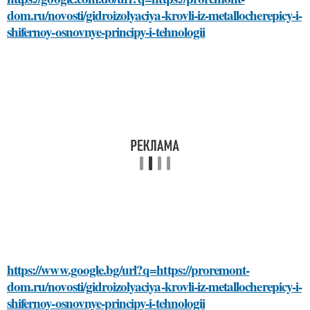
dom.ru/novosti/gidroizolyaciya-krovli-iz-metallocherepicy-i-
shifernoy-osnovnye-principy-i-tehnologii
https://www.google.bg/url?q=https://proremont-
dom.ru/novosti/gidroizolyaciya-krovli-iz-metallocherepicy-i-
shifernoy-osnovnye-principy-i-tehnologii