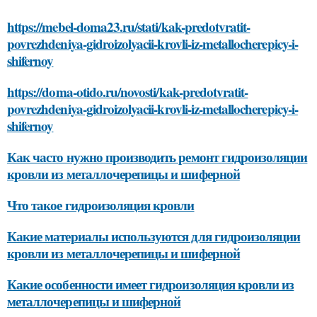
https://mebel-doma23.ru/stati/kak-predotvratit-
povrezhdeniya-gidroizolyacii-krovli-iz-metallocherepicy-i-
shifernoy
https://doma-otido.ru/novosti/kak-predotvratit-
povrezhdeniya-gidroizolyacii-krovli-iz-metallocherepicy-i-
shifernoy
Как часто нужно производить ремонт гидроизоляции
кровли из металлочерепицы и шиферной
Что такое гидроизоляция кровли
Какие материалы используются для гидроизоляции
кровли из металлочерепицы и шиферной
Какие особенности имеет гидроизоляция кровли из
металлочерепицы и шиферной