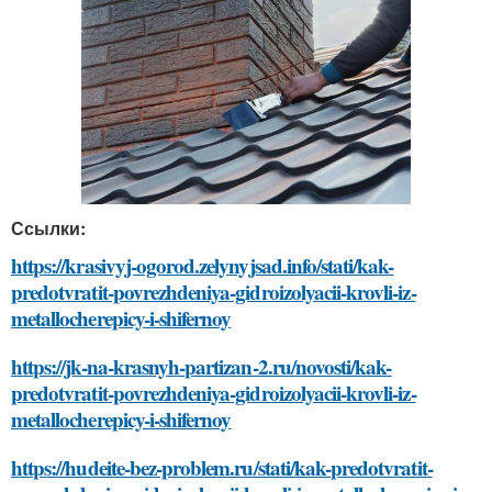
Ссылки:
https://krasivyj-ogorod.zelynyjsad.info/stati/kak-
predotvratit-povrezhdeniya-gidroizolyacii-krovli-iz-
metallocherepicy-i-shifernoy
https://jk-na-krasnyh-partizan-2.ru/novosti/kak-
predotvratit-povrezhdeniya-gidroizolyacii-krovli-iz-
metallocherepicy-i-shifernoy
https://hudeite-bez-problem.ru/stati/kak-predotvratit-