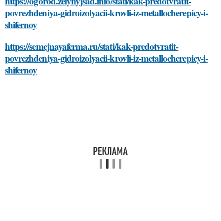
https://ogorod.zelynyjsad.info/stati/kak-predotvratit-
povrezhdeniya-gidroizolyacii-krovli-iz-metallocherepicy-i-
shifernoy
https://semejnayaferma.ru/stati/kak-predotvratit-
povrezhdeniya-gidroizolyacii-krovli-iz-metallocherepicy-i-
shifernoy