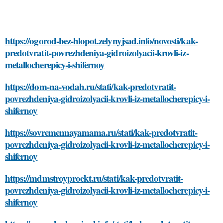
https://ogorod-bez-hlopot.zelynyjsad.info/novosti/kak-
predotvratit-povrezhdeniya-gidroizolyacii-krovli-iz-
metallocherepicy-i-shifernoy
https://dom-na-vodah.ru/stati/kak-predotvratit-
povrezhdeniya-gidroizolyacii-krovli-iz-metallocherepicy-i-
shifernoy
https://sovremennayamama.ru/stati/kak-predotvratit-
povrezhdeniya-gidroizolyacii-krovli-iz-metallocherepicy-i-
shifernoy
https://mdmstroyproekt.ru/stati/kak-predotvratit-
povrezhdeniya-gidroizolyacii-krovli-iz-metallocherepicy-i-
shifernoy