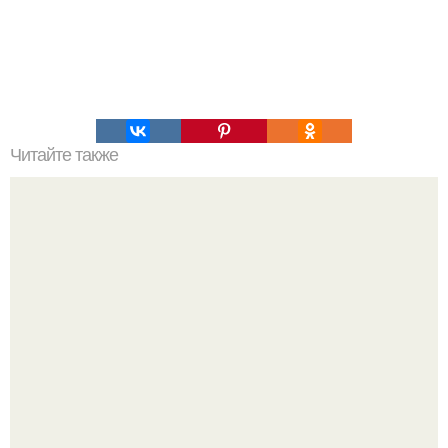
Читайте также
От дебюта до славы: изменения образа Аллы Пугачевой
с 1970-х годов