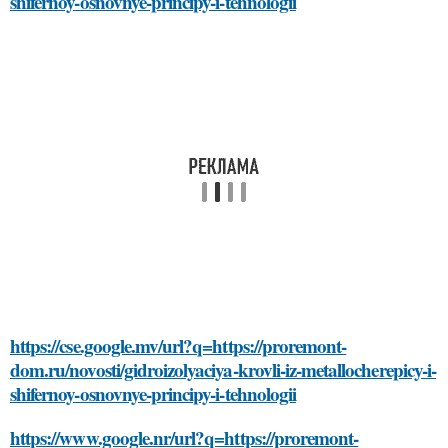
shifernoy-osnovnye-principy-i-tehnologii
https://cse.google.mv/url?q=https://proremont-
dom.ru/novosti/gidroizolyaciya-krovli-iz-metallocherepicy-i-
shifernoy-osnovnye-principy-i-tehnologii
https://www.google.nr/url?q=https://proremont-