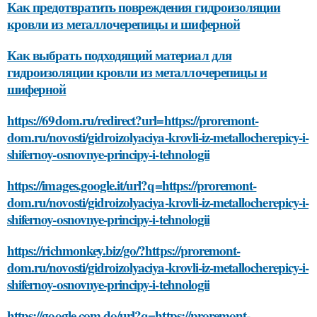
Как предотвратить повреждения гидроизоляции
кровли из металлочерепицы и шиферной
Как выбрать подходящий материал для
гидроизоляции кровли из металлочерепицы и
шиферной
https://69dom.ru/redirect?url=https://proremont-
dom.ru/novosti/gidroizolyaciya-krovli-iz-metallocherepicy-i-
shifernoy-osnovnye-principy-i-tehnologii
https://images.google.it/url?q=https://proremont-
dom.ru/novosti/gidroizolyaciya-krovli-iz-metallocherepicy-i-
shifernoy-osnovnye-principy-i-tehnologii
https://richmonkey.biz/go/?https://proremont-
dom.ru/novosti/gidroizolyaciya-krovli-iz-metallocherepicy-i-
shifernoy-osnovnye-principy-i-tehnologii
https://google.com.do/url?q=https://proremont-