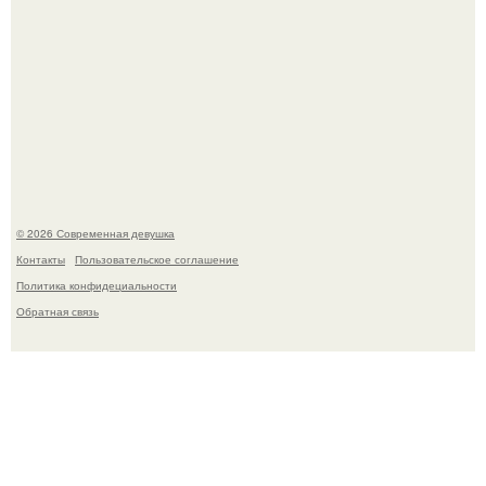
Спустя годы актеры хоррора "Тело Дженнифер" сильно
изменились, пройдя путь от подростковых кумиров до
мировых звезд.
© 2026 Современная девушка
Контакты
Пользовательское соглашение
Политика конфидециальности
Обратная связь