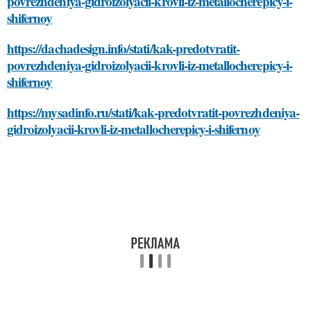
povrezhdeniya-gidroizolyacii-krovli-iz-metallocherepicy-i-
shifernoy
https://dachadesign.info/stati/kak-predotvratit-
povrezhdeniya-gidroizolyacii-krovli-iz-metallocherepicy-i-
shifernoy
https://mysadinfo.ru/stati/kak-predotvratit-povrezhdeniya-
gidroizolyacii-krovli-iz-metallocherepicy-i-shifernoy