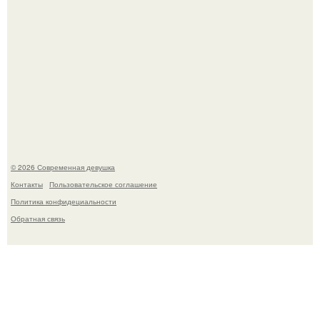
Спустя годы актеры хоррора "Тело Дженнифер" сильно
изменились, пройдя путь от подростковых кумиров до
мировых звезд.
© 2026 Современная девушка
Контакты
Пользовательское соглашение
Политика конфидециальности
Обратная связь