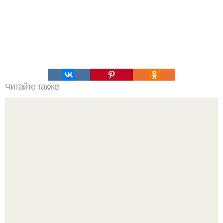
Читайте также
Советы по выбору мебели для пожилых людей: комфорт
и безопасность в первую очередь