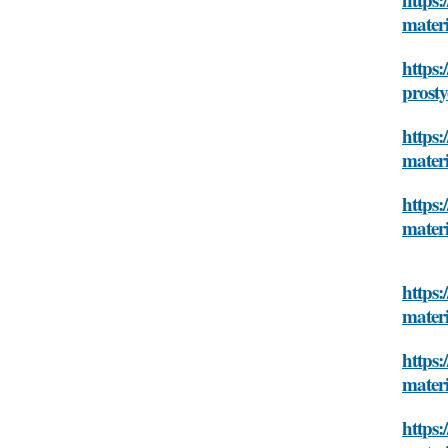
materi
https:
prosty
https:
materi
https:
materi
https:
materi
https:
materi
https: