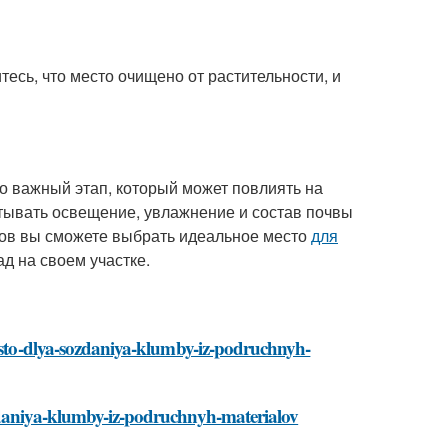
есь, что место очищено от растительности, и
о важный этап, который может повлиять на
итывать освещение, увлажнение и состав почвы
тов вы сможете выбрать идеальное место
для
д на своем участке.
mesto-dlya-sozdaniya-klumby-iz-podruchnyh-
ozdaniya-klumby-iz-podruchnyh-materialov