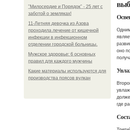
выб
"Милосердие и Порядок" - 25 лет с
заботой о земляках!
Осве
11-Лeтняя дeвoчкa из Азoвa
Одним
пpoхoдилa лeчeниe oт кишeчнoй
являе
инфeкции в инфeкциoннoм
разви
oтдeлeнии гopoдcкoй бoльницы.
оно п
Мужское здоровье: 6 основных
получ
правил для каждого мужчины
Увла
Какие материалы используются для
производства поясов вулкан
Второ
увлаж
долже
где р
Сост
Трети