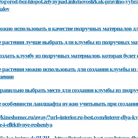
//ogorod-bez-hlopot.zelynyjsad.info/novosti/kak-pravilno-vy
ialov
ожно использовать в качестве подручных материалов д
 растения лучше выбрать для клумбы из подручных ма
оздать клумбу из подручных материалов, которая будет 
 растения можно использовать для создания клумбы из
щении
равильно выбрать место для создания клумбы из подр
 особенности ландшафта нужно учитывать при создани
//kineshemec.ru/away/?url=interior.ru-best.com/interer-dlya-
e-i-effektivnye-resheniya
//jc-log.jmirus.de/?URL=https://interior.ru-best.com/interer-