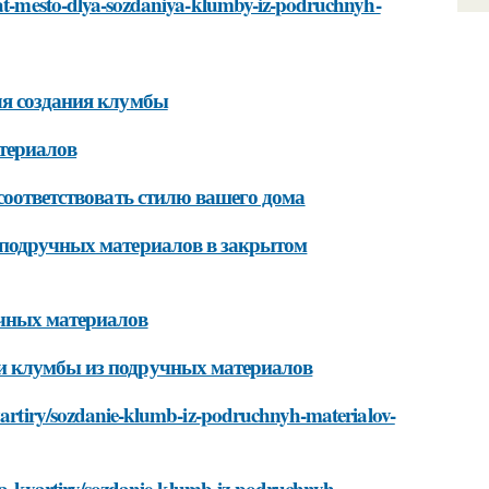
brat-mesto-dlya-sozdaniya-klumby-iz-podruchnyh-
ля создания клумбы
териалов
соответствовать стилю вашего дома
 подручных материалов в закрытом
учных материалов
и клумбы из подручных материалов
kvartiry/sozdanie-klumb-iz-podruchnyh-materialov-
dlya-kvartiry/sozdanie-klumb-iz-podruchnyh-