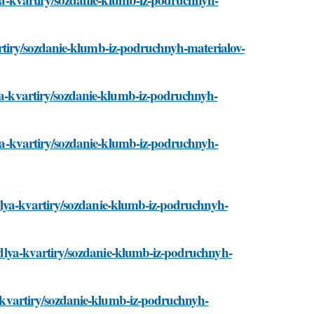
kvartiry/sozdanie-klumb-iz-podruchnyh-materialov-
lya-kvartiry/sozdanie-klumb-iz-podruchnyh-
dlya-kvartiry/sozdanie-klumb-iz-podruchnyh-
er-dlya-kvartiry/sozdanie-klumb-iz-podruchnyh-
er-dlya-kvartiry/sozdanie-klumb-iz-podruchnyh-
ya-kvartiry/sozdanie-klumb-iz-podruchnyh-