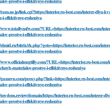
alov-prostye-i-effektivnye-resheniya
//ram.ne.jp/link.cgi?https://interior.ru-best.com/interer-dlya
e-i-effektivnye-resheniya
//www.totallynsfw.com/?URL=https://interior.ru-best.com/int
alov-prostye-i-effektivnye-resheniya
//elmid.ru/bitrix/rk.php?goto=https://interior.ru-best.com/in
alov-prostye-i-effektivnye-resheniya
//www.officialmegtilly.com/?URL=https://interior.ru-best.com/
hnyh-materialov-prostye-i-effektivnye-resheniya
//gamevn.com/proxy.php?link=https://interior.ru-best.com/in
alov-prostye-i-effektivnye-resheniya
//mydom.review/domain/https://interior.ru-best.com/interer-d
alov-prostye-i-effektivnye-resheniya