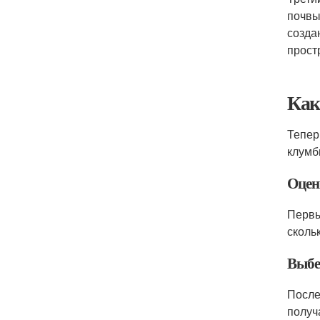
почвы
созда
прост
Как
Тепер
клумб
Оцен
Первы
сколь
Выбе
После
получ