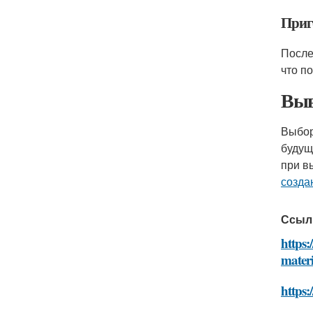
Приг
После
что п
Выв
Выбо
будущ
при в
созда
Ссыл
https:
mater
https: