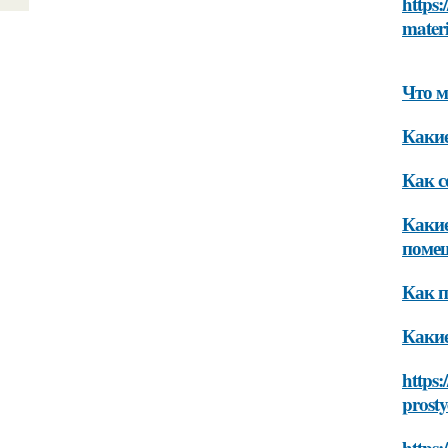
https:
mater
Что м
Какие
Как с
Какие
поме
Как п
Какие
https:
prosty
https: