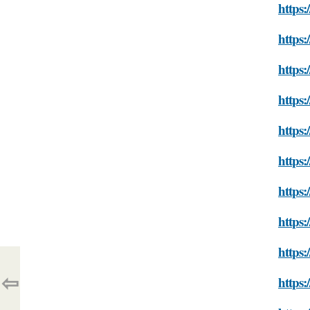
https
https:
https
https
https:
https:
https:
https:
https
⇦
https: