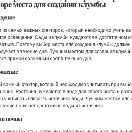
оре места для создания клумбы
щение
 из самых важных факторов, который необходимо учитыват
тся освещение. Сады и клумбы нуждаются в достаточном ко
ваться. Поэтому выбор места для создания клумбы должен у
олучает в течение дня. Лучшим местом для создания клумбы
ает прямой солнечный свет в течение дня.
жнение
й важный фактор, который необходимо учитывать при выбор
нение. Растения нуждаются в воде для своего роста и раз
н учитывать близость источника воды. Лучшим местом для 
астение получает достаточно воды из источника.
ав почвы
й важный фактор, который необходимо учитывать при выбор