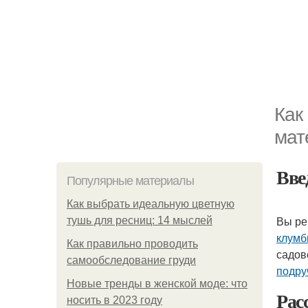
Как
мат
Вве
Популярные материалы
Как выбрать идеальную цветную
Вы ре
тушь для ресниц: 14 мыслей
клумб
Как правильно проводить
садов
самообследование груди
подру
Новые тренды в женской моде: что
Рас
носить в 2023 году