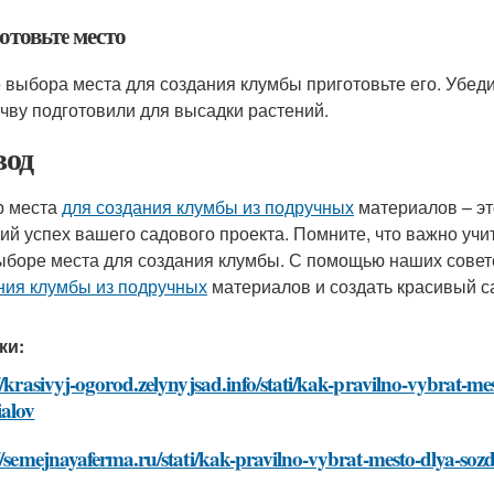
отовьте место
 выбора места для создания клумбы приготовьте его. Убедит
очву подготовили для высадки растений.
од
р места
для создания клумбы из подручных
материалов – эт
ий успех вашего садового проекта. Помните, что важно уч
ыборе места для создания клумбы. С помощью наших сове
ния клумбы из подручных
материалов и создать красивый са
ки:
//krasivyj-ogorod.zelynyjsad.info/stati/kak-pravilno-vybrat-
ialov
//semejnayaferma.ru/stati/kak-pravilno-vybrat-mesto-dlya-s