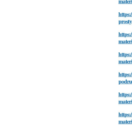
materi
https:
prosty
https:
materi
https:
materi
https:
podruc
https:
materi
https:
materi