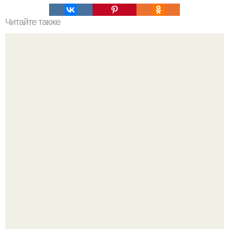
Читайте также
40 пучков для ленивых: как сделать свою прическу
стильной без особых усилий
Все же слышали про вчерашнюю победу Бена аффлека