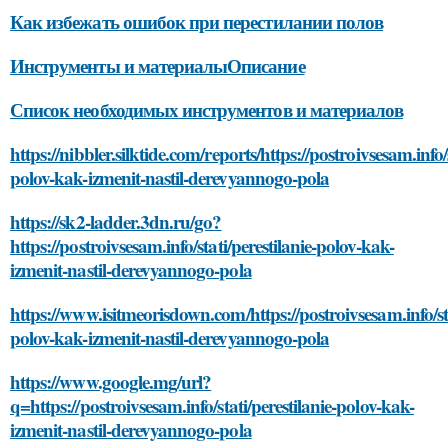
Как избежать ошибок при перестилании полов
Инструменты и материалыОписание
Список необходимых инструментов и материалов
https://nibbler.silktide.com/reports/https://postroivsesam.info/s
polov-kak-izmenit-nastil-derevyannogo-pola
https://sk2-ladder.3dn.ru/go?
https://postroivsesam.info/stati/perestilanie-polov-kak-
izmenit-nastil-derevyannogo-pola
https://www.isitmeorisdown.com/https://postroivsesam.info/sta
polov-kak-izmenit-nastil-derevyannogo-pola
https://www.google.mg/url?
q=https://postroivsesam.info/stati/perestilanie-polov-kak-
izmenit-nastil-derevyannogo-pola