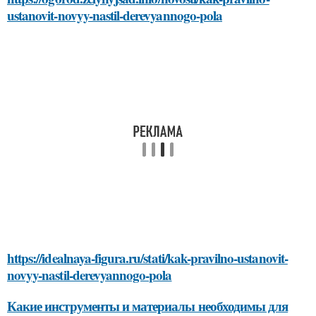
ustanovit-novyy-nastil-derevyannogo-pola
https://idealnaya-figura.ru/stati/kak-pravilno-ustanovit-
novyy-nastil-derevyannogo-pola
Какие инструменты и материалы необходимы для