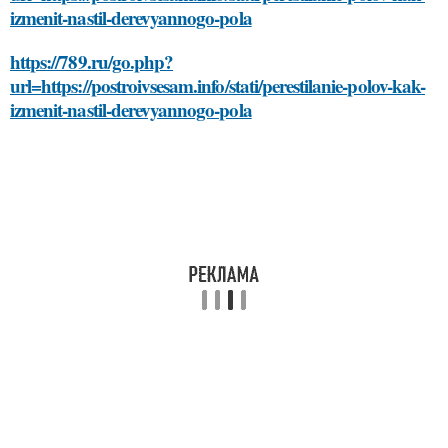
izmenit-nastil-derevyannogo-pola
https://789.ru/go.php?
url=https://postroivsesam.info/stati/perestilanie-polov-kak-
izmenit-nastil-derevyannogo-pola