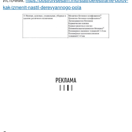
Источник:
https://postroivsesam.info/stati/perestilanie-polov-
kak-izmenit-nastil-derevyannogo-pola