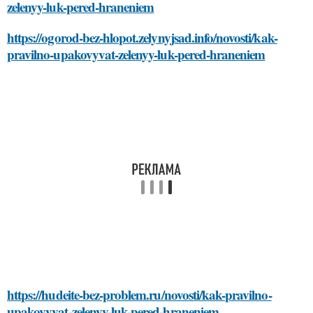
zelenyy-luk-pered-hraneniem
https://ogorod-bez-hlopot.zelynyjsad.info/novosti/kak-
pravilno-upakovyvat-zelenyy-luk-pered-hraneniem
https://hudeite-bez-problem.ru/novosti/kak-pravilno-
upakovyvat-zelenyy-luk-pered-hraneniem