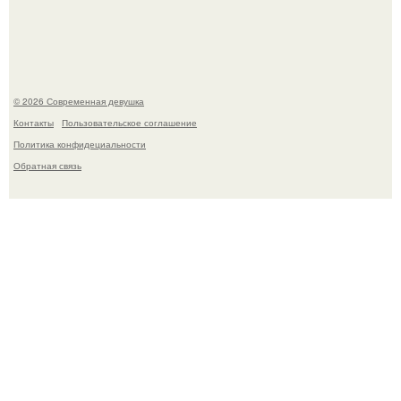
летней дочерью от Гарика Харламова.
© 2026 Современная девушка
Контакты
Пользовательское соглашение
Политика конфидециальности
Обратная связь