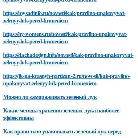
https://mysadinfo.ru/novosti/kak-pravilno-upakovyvat-
zelenyy-luk-pered-hraneniem
https://by-womens.ru/novosti/kak-pravilno-upakovyvat-
zelenyy-luk-pered-hraneniem
https://dachadesign.info/novosti/kak-pravilno-upakovyvat-
zelenyy-luk-pered-hraneniem
https://jk-na-krasnyh-partizan-2.ru/novosti/kak-pravilno-
upakovyvat-zelenyy-luk-pered-hraneniem
Можно ли замораживать зеленый лук
Какие методы хранения зеленых лука наиболее
эффективны
Как правильно упаковывать зеленый лук перед