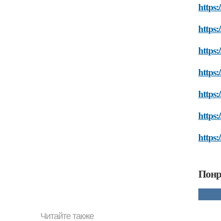
https:
https:
https:
https:
https:
https:
https:
Понр
Читайте также