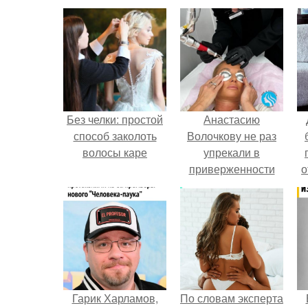
Без челки: простой
Анастасию
способ заколоть
Волочкову не раз
волосы каре
упрекали в
приверженности
о
устаревшим бьюти -
процедурам.
п
Гарик Харламов,
По словам эксперта