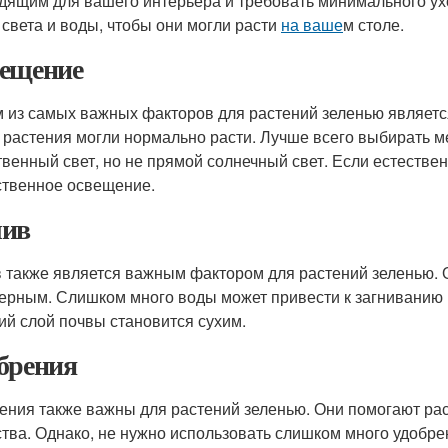
дящим для вашего интерьера и требовать минимального ух
 света и воды, чтобы они могли расти
на ваше
м столе.
ещение
 из самых важных факторов для растений зеленью являет
 растения могли нормально расти. Лучше всего выбирать мес
твенный свет, но не прямой солнечный свет. Если естестве
ственное освещение.
ив
 также является важным фактором для растений зеленью. 
ерным. Слишком много воды может привести к загниванию к
ий слой почвы становится сухим.
брения
ения также важны для растений зеленью. Они помогают ра
тва. Однако, не нужно использовать слишком много удобрен