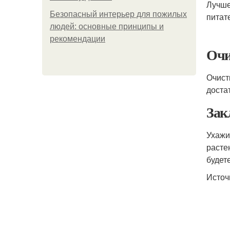
Лучше
Безопасный интерьер для пожилых
питат
людей: основные принципы и
рекомендации
Очи
Очист
доста
Зак
Ухажи
расте
будет
Источ