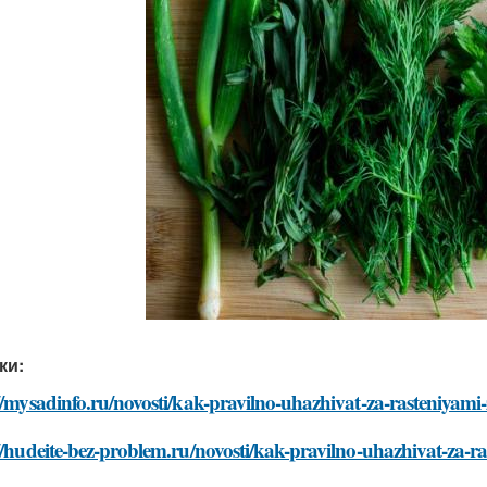
ки:
//mysadinfo.ru/novosti/kak-pravilno-uhazhivat-za-rasteniyami-
//hudeite-bez-problem.ru/novosti/kak-pravilno-uhazhivat-za-ra