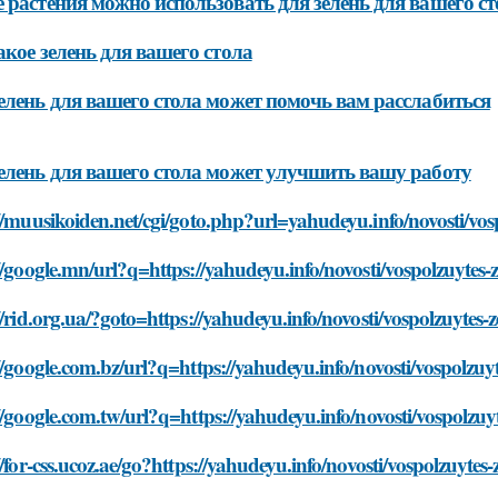
 растения можно использовать для зелень для вашего ст
акое зелень для вашего стола
елень для вашего стола может помочь вам расслабиться
елень для вашего стола может улучшить вашу работу
//muusikoiden.net/cgi/goto.php?url=yahudeyu.info/novosti/vos
//google.mn/url?q=https://yahudeyu.info/novosti/vospolzuytes
//rid.org.ua/?goto=https://yahudeyu.info/novosti/vospolzuytes
//google.com.bz/url?q=https://yahudeyu.info/novosti/vospolzuy
//google.com.tw/url?q=https://yahudeyu.info/novosti/vospolzuy
//for-css.ucoz.ae/go?https://yahudeyu.info/novosti/vospolzuyte