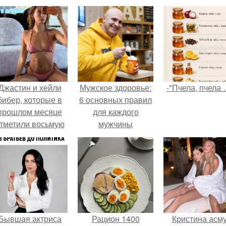
Джастин и хейли
Мужское здоровье:
-"Пчела, пчела 
бибер, которые в
6 основных правил
прошлом месяце
для каждого
тметили восьмую
мужчины
годовщину
омолвки, показали
новые фото с
совместного
отдыха.
Бывшая актриса
Рацион 1400
Кристина асм