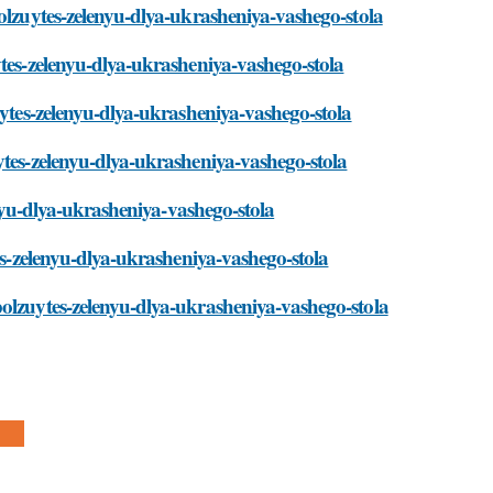
polzuytes-zelenyu-dlya-ukrasheniya-vashego-stola
ytes-zelenyu-dlya-ukrasheniya-vashego-stola
uytes-zelenyu-dlya-ukrasheniya-vashego-stola
ytes-zelenyu-dlya-ukrasheniya-vashego-stola
enyu-dlya-ukrasheniya-vashego-stola
tes-zelenyu-dlya-ukrasheniya-vashego-stola
polzuytes-zelenyu-dlya-ukrasheniya-vashego-stola