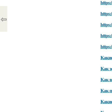
https:
https:
⇦
https:
https:
https:
Какие
Как з
Как в
Как п
Какие