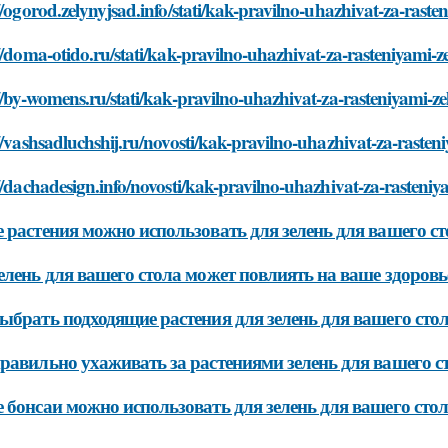
//ogorod.zelynyjsad.info/stati/kak-pravilno-uhazhivat-za-raste
//doma-otido.ru/stati/kak-pravilno-uhazhivat-za-rasteniyami-z
//by-womens.ru/stati/kak-pravilno-uhazhivat-za-rasteniyami-ze
//vashsadluchshij.ru/novosti/kak-pravilno-uhazhivat-za-rasten
//dachadesign.info/novosti/kak-pravilno-uhazhivat-za-rasteniy
 растения можно использовать для зелень для вашего ст
елень для вашего стола может повлиять на ваше здоровь
ыбрать подходящие растения для зелень для вашего сто
равильно ухаживать за растениями зелень для вашего с
 бонсаи можно использовать для зелень для вашего сто