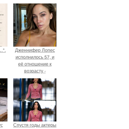
…".
Дженнифер Лопес
исполнилось 57, и
её отношение к
возрасту -
настоящий
манифест
уверенности: "не
говорите, что я
отлично выгляжу
для 57.
ус
Спустя годы актеры