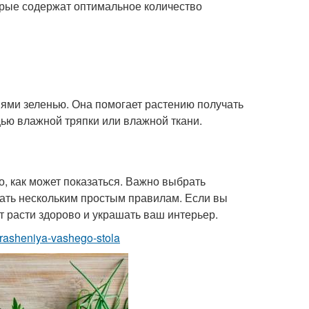
орые содержат оптимальное количество
иями зеленью. Она помогает растению получать
щью влажной тряпки или влажной ткани.
о, как может показаться. Важно выбрать
вать нескольким простым правилам. Если вы
т расти здорово и украшать ваш интерьер.
krasheniya-vashego-stola