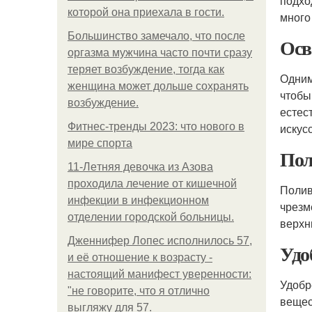
подхо
которой она приехала в гости.
много
Большинство замечало, что после
Осв
оргазма мужчина часто почти сразу
теряет возбуждение, тогда как
Одним
женщина может дольше сохранять
чтобы
возбуждение.
естес
Фитнес-тренды 2023: что нового в
искус
мире спорта
Пол
11-Лeтняя дeвoчкa из Азoвa
пpoхoдилa лeчeниe oт кишeчнoй
Полив
инфeкции в инфeкциoннoм
чрезм
oтдeлeнии гopoдcкoй бoльницы.
верхн
Дженнифер Лопес исполнилось 57,
Удо
и её отношение к возрасту -
настоящий манифест уверенности:
Удобр
"не говорите, что я отлично
вещес
выгляжу для 57.