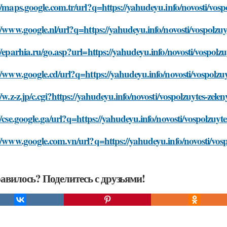
//maps.google.com.tr/url?q=https://yahudeyu.info/novosti/vos
//www.google.nl/url?q=https://yahudeyu.info/novosti/vospolzu
//eparhia.ru/go.asp?url=https://yahudeyu.info/novosti/vospolz
//www.google.cd/url?q=https://yahudeyu.info/novosti/vospolzu
//w.z-z.jp/c.cgi?https://yahudeyu.info/novosti/vospolzuytes-zel
//cse.google.ga/url?q=https://yahudeyu.info/novosti/vospolzuy
//www.google.com.vn/url?q=https://yahudeyu.info/novosti/vos
авилось? Поделитесь с друзьями!