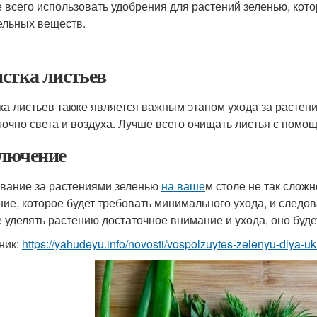
 всего использовать удобрения для растений зеленью, кот
ельных веществ.
стка листьев
ка листьев также является важным этапом ухода за растен
точно света и воздуха. Лучше всего очищать листья с помо
лючение
вание за растениями зеленью
на ваше
м столе не так сложн
ние, которое будет требовать минимального ухода, и следо
е уделять растению достаточное внимание и ухода, оно буде
ник:
https://yahudeyu.info/novosti/vospolzuytes-zelenyu-dlya-u