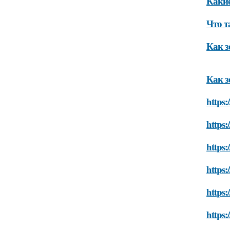
Какие
Что т
Как з
Как з
https:
https:
https:
https:
https:
https: