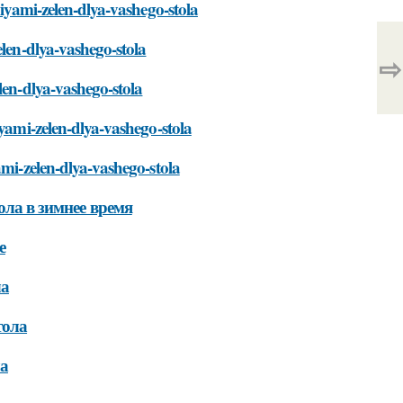
niyami-zelen-dlya-vashego-stola
elen-dlya-vashego-stola
⇨
len-dlya-vashego-stola
iyami-zelen-dlya-vashego-stola
ami-zelen-dlya-vashego-stola
ола в зимнее время
е
ла
тола
ла