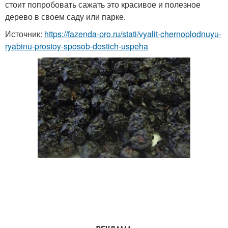
стоит попробовать сажать это красивое и полезное
дерево в своем саду или парке.
Источник:
https://fazenda-pro.ru/stati/vyalit-chernoplodnuyu-
ryabinu-prostoy-sposob-dostich-uspeha