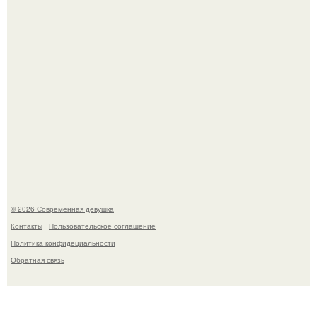
Девушка разместила объявление о чёрном котёнке, и
первого малыша быстро забрали в новый дом.
© 2026 Современная девушка
Контакты
Пользовательское соглашение
Политика конфидециальности
Обратная связь