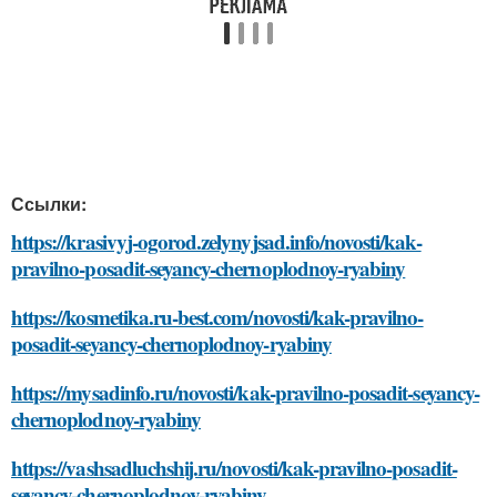
Ссылки:
https://krasivyj-ogorod.zelynyjsad.info/novosti/kak-
pravilno-posadit-seyancy-chernoplodnoy-ryabiny
https://kosmetika.ru-best.com/novosti/kak-pravilno-
posadit-seyancy-chernoplodnoy-ryabiny
https://mysadinfo.ru/novosti/kak-pravilno-posadit-seyancy-
chernoplodnoy-ryabiny
https://vashsadluchshij.ru/novosti/kak-pravilno-posadit-
seyancy-chernoplodnoy-ryabiny