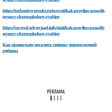
https://mdmstroyproekt.ru/novosti/kak-pravilno-posadit-
seyancy-chernoplodnoy-ryabiny
https://ogorod.zelynyjsad.info/stati/kak-pravilno-posadit-
seyancy-chernoplodnoy-ryabiny
Как правильно посадить сеянцы черноплодной
рябины