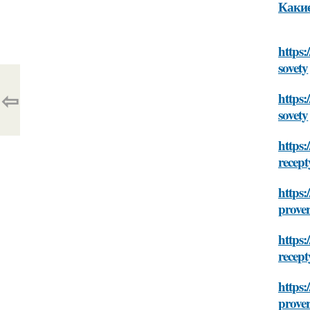
Какие
https:
sovety
⇦
https:
sovety
https:
recept
https:
prover
https:
recept
https:
prover