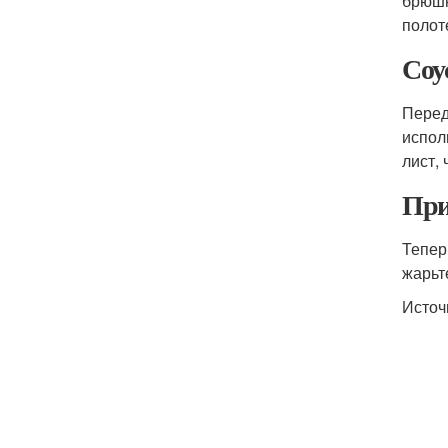
брюшн
полот
Соу
Перед
испол
лист,
При
Тепер
жарьт
Источ