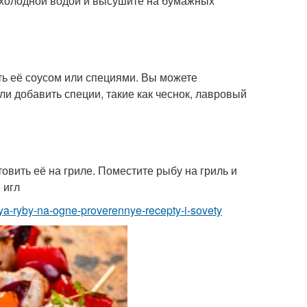
 холодной водой и высушите на бумажных
ть её соусом или специями. Вы можете
ли добавить специи, такие как чеснок, лавровый
овить её на гриле. Поместите рыбу на гриль и
 игл
niya-ryby-na-ogne-proverennye-recepty-i-sovety