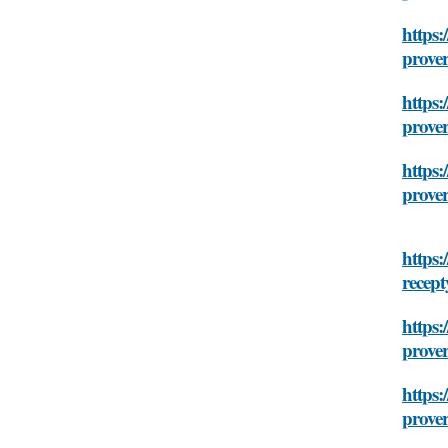
https:
prover
https:
prover
https:
prover
https:
recept
https:
prover
https:
prover