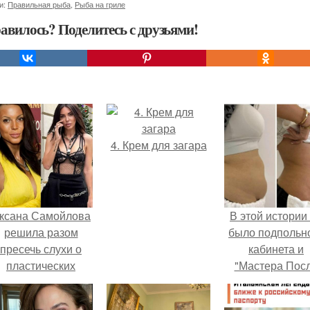
и:
Правильная рыба
,
Рыба на гриле
авилось? Поделитесь с друзьями!
4. Крем для загара
ксана Самойлова
В этой истории
решила разом
было подпольн
пресечь слухи о
кабинета и
пластических
"Мастера Пос
операциях и
Двухнедельн
публично
Курсов".