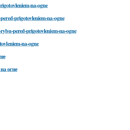
prigotovleniem-na-ogne
u-pered-prigotovleniem-na-ogne
it-rybu-pered-prigotovleniem-na-ogne
otovleniem-na-ogne
гне
на огне