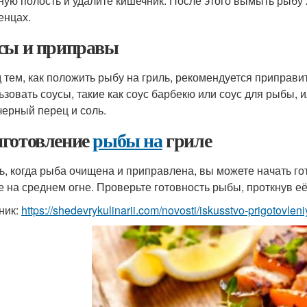
ую полость и удалите кишечник. После этого вымыть рыбу
енцах.
сы и приправы
 тем, как положить рыбу на гриль, рекомендуется приправи
ьзовать соусы, такие как соус барбекю или соус для рыбы, и
 черный перец и соль.
готовление
рыбы на
гриле
ь, когда рыба очищена и приправлена, вы можете начать гот
е на среднем огне. Проверьте готовность рыбы, проткнув её
ник:
https://shedevrykulinarii.com/novosti/iskusstvo-prigotovle