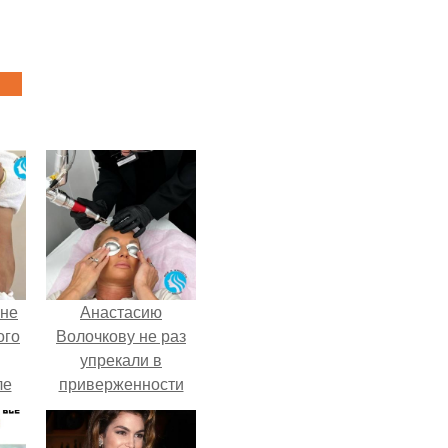
 не
Анастасию
ого
Волочкову не раз
упрекали в
ле
приверженности
ых
устаревшим бьюти -
процедурам.