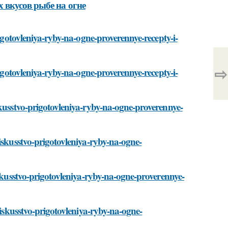
 вкусов рыбе на огне
rigotovleniya-ryby-na-ogne-proverennye-recepty-i-
⇨
rigotovleniya-ryby-na-ogne-proverennye-recepty-i-
skusstvo-prigotovleniya-ryby-na-ogne-proverennye-
iskusstvo-prigotovleniya-ryby-na-ogne-
iskusstvo-prigotovleniya-ryby-na-ogne-proverennye-
/iskusstvo-prigotovleniya-ryby-na-ogne-