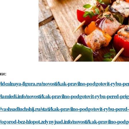
ки:
//idealnaya-figura.ru/novosti/kak-pravilno-podgotovit-rybu-p
//iamledi.info/novosti/kak-pravilno-podgotovit-rybu-pered-pr
//vashsadluchshij.ru/stati/kak-pravilno-podgotovit-rybu-pere
//ogorod-bez-hlopot.zelynyjsad.info/novosti/kak-pravilno-pod