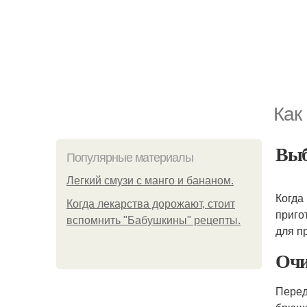
Как
Выб
Популярные материалы
Легкий смузи с манго и бананом.
Когда
Когда лекарства дорожают, стоит
приго
вспомнить "Бабушкины" рецепты.
для п
Очи
Перед