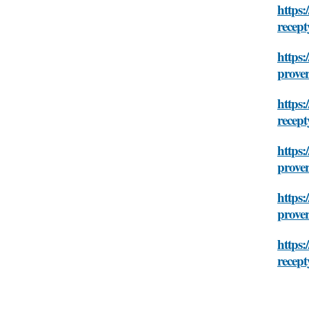
https:
recept
https:
prover
https:
recept
https:
prover
https:
prover
https:
recept