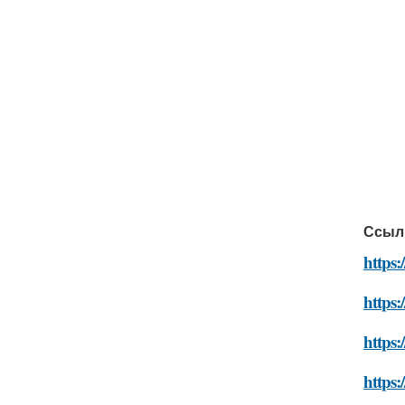
Ссыл
https:
https:
https:
https: