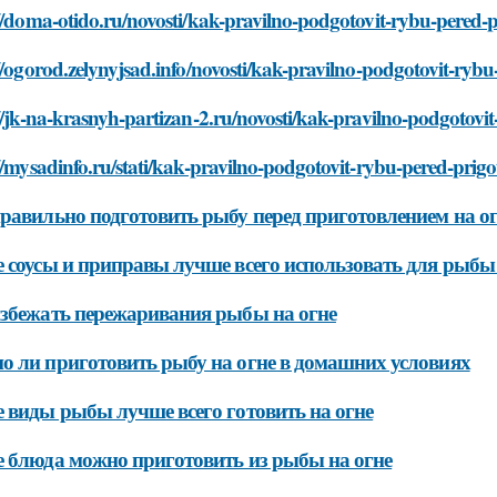
//doma-otido.ru/novosti/kak-pravilno-podgotovit-rybu-pered-
//ogorod.zelynyjsad.info/novosti/kak-pravilno-podgotovit-ryb
//jk-na-krasnyh-partizan-2.ru/novosti/kak-pravilno-podgotov
//mysadinfo.ru/stati/kak-pravilno-podgotovit-rybu-pered-prig
равильно подготовить рыбу перед приготовлением на о
 соусы и приправы лучше всего использовать для рыбы 
збежать пережаривания рыбы на огне
 ли приготовить рыбу на огне в домашних условиях
 виды рыбы лучше всего готовить на огне
 блюда можно приготовить из рыбы на огне