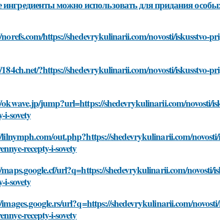
 ингредиенты можно использовать для придания особых
//norefs.com/https://shedevrykulinarii.com/novosti/iskusstvo-p
//184ch.net/?https://shedevrykulinarii.com/novosti/iskusstvo-p
//okwave.jp/jump?url=https://shedevrykulinarii.com/novosti/i
y-i-sovety
//lilnymph.com/out.php?https://shedevrykulinarii.com/novosti/
ennye-recepty-i-sovety
//maps.google.cf/url?q=https://shedevrykulinarii.com/novosti/
y-i-sovety
//images.google.rs/url?q=https://shedevrykulinarii.com/novosti
ennye-recepty-i-sovety