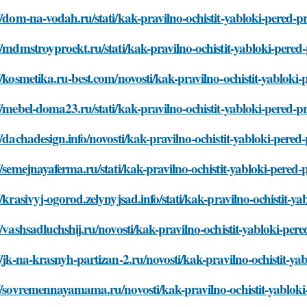
//dom-na-vodah.ru/stati/kak-pravilno-ochistit-yabloki-pered-p
//mdmstroyproekt.ru/stati/kak-pravilno-ochistit-yabloki-pered
//kosmetika.ru-best.com/novosti/kak-pravilno-ochistit-yabloki
//mebel-doma23.ru/stati/kak-pravilno-ochistit-yabloki-pered-p
//dachadesign.info/novosti/kak-pravilno-ochistit-yabloki-pere
//semejnayaferma.ru/stati/kak-pravilno-ochistit-yabloki-pered
//krasivyj-ogorod.zelynyjsad.info/stati/kak-pravilno-ochistit-
//vashsadluchshij.ru/novosti/kak-pravilno-ochistit-yabloki-per
//jk-na-krasnyh-partizan-2.ru/novosti/kak-pravilno-ochistit-y
//sovremennayamama.ru/novosti/kak-pravilno-ochistit-yabloki