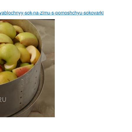
vit-yablochnyy-sok-na-zimu-s-pomoshchyu-sokovarki