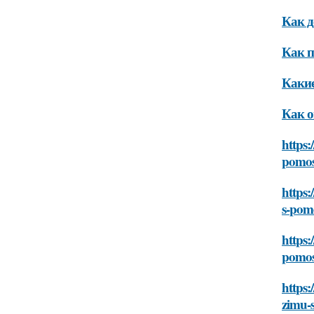
Как д
Как п
Какие
Как о
https:
pomos
https:
s-pom
https:
pomos
https:
zimu-