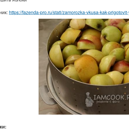
ник:
https://fazenda-pro.ru/stati/zamorozka-vkusa-kak-prigoto
ки: