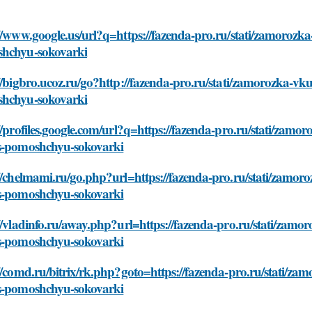
//www.google.us/url?q=https://fazenda-pro.ru/stati/zamorozk
hchyu-sokovarki
//bigbro.ucoz.ru/go?http://fazenda-pro.ru/stati/zamorozka-vk
hchyu-sokovarki
//profiles.google.com/url?q=https://fazenda-pro.ru/stati/zam
s-pomoshchyu-sokovarki
//chelmami.ru/go.php?url=https://fazenda-pro.ru/stati/zamor
s-pomoshchyu-sokovarki
//vladinfo.ru/away.php?url=https://fazenda-pro.ru/stati/zamo
s-pomoshchyu-sokovarki
//comd.ru/bitrix/rk.php?goto=https://fazenda-pro.ru/stati/za
s-pomoshchyu-sokovarki