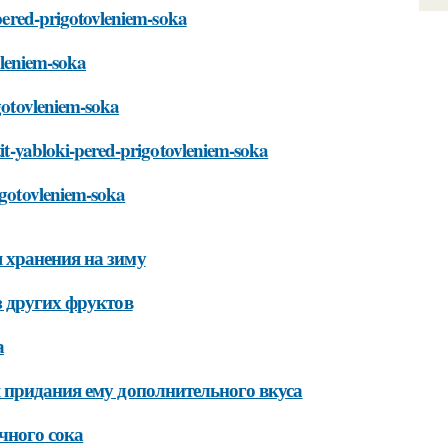
-pered-prigotovleniem-soka
ovleniem-soka
igotovleniem-soka
tit-yabloki-pered-prigotovleniem-soka
igotovleniem-soka
 хранения на зиму
з других фруктов
а
 придания ему дополнительного вкуса
чного сока