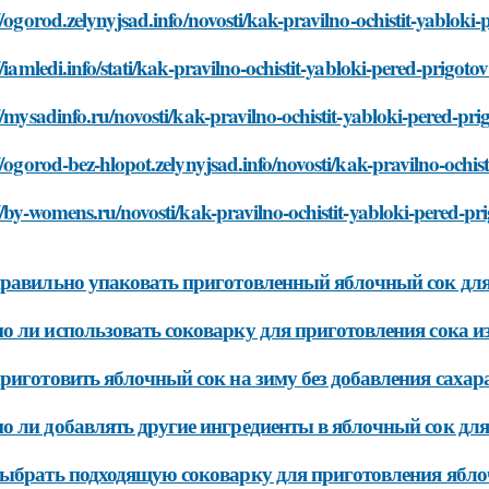
//ogorod.zelynyjsad.info/novosti/kak-pravilno-ochistit-yabloki
//iamledi.info/stati/kak-pravilno-ochistit-yabloki-pered-prigot
//mysadinfo.ru/novosti/kak-pravilno-ochistit-yabloki-pered-pr
//ogorod-bez-hlopot.zelynyjsad.info/novosti/kak-pravilno-ochis
//by-womens.ru/novosti/kak-pravilno-ochistit-yabloki-pered-pr
равильно упаковать приготовленный яблочный сок для
 ли использовать соковарку для приготовления сока и
риготовить яблочный сок на зиму без добавления сахар
 ли добавлять другие ингредиенты в яблочный сок для
ыбрать подходящую соковарку для приготовления ябло