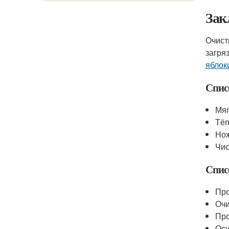
Зак
Очист
загря
яблок
Спис
Мяг
Тёп
Нож
Чис
Спис
Про
Очи
Про
Осу