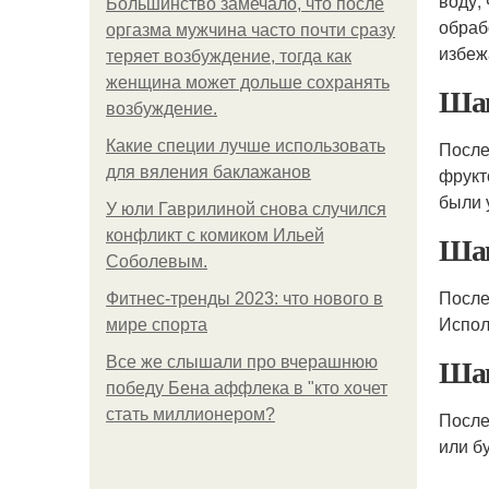
воду,
Большинство замечало, что после
обраб
оргазма мужчина часто почти сразу
избеж
теряет возбуждение, тогда как
женщина может дольше сохранять
Шаг
возбуждение.
Какие специи лучше использовать
После
для вяления баклажанов
фрукт
были 
У юли Гаврилиной снова случился
конфликт с комиком Ильей
Шаг
Соболевым.
После
Фитнес-тренды 2023: что нового в
Испол
мире спорта
Шаг
Все же слышали про вчерашнюю
победу Бена аффлека в "кто хочет
стать миллионером?
После
или б