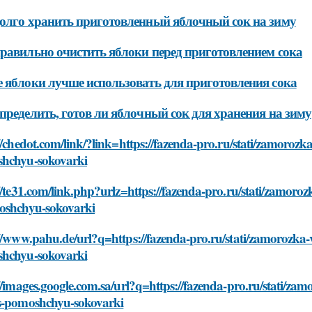
олго хранить приготовленный яблочный сок на зиму
равильно очистить яблоки перед приготовлением сока
 яблоки лучше использовать для приготовления сока
пределить, готов ли яблочный сок для хранения на зиму
//chedot.com/link/?link=https://fazenda-pro.ru/stati/zamoroz
hchyu-sokovarki
//te31.com/link.php?urlz=https://fazenda-pro.ru/stati/zamor
oshchyu-sokovarki
//www.pahu.de/url?q=https://fazenda-pro.ru/stati/zamorozka-
hchyu-sokovarki
//images.google.com.sa/url?q=https://fazenda-pro.ru/stati/za
s-pomoshchyu-sokovarki