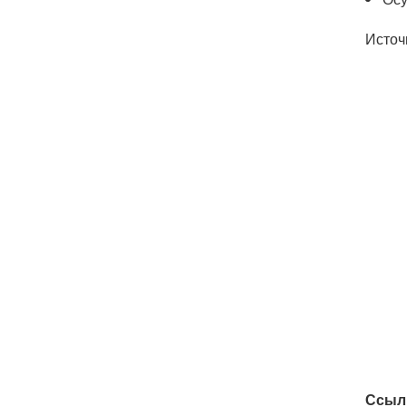
Источ
Ссыл