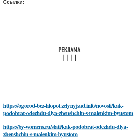
Ссылки:
https://ogorod-bez-hlopot.zelynyjsad.info/novosti/kak-
podobrat-odezhdu-dlya-zhenshchin-s-malenkim-byustom
https://by-womens.ru/stati/kak-podobrat-odezhdu-dlya-
zhenshchin-s-malenkim-byustom