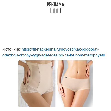
Источник:
https://fit-hackersha.ru/novosti/kak-podobrat-
odezhdu-chtoby-vyglyadet-idealno-na-lyubom-meropriyatii