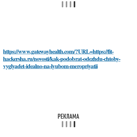
https://www.gatewayhealth.com/?URL=https://fit-
hackersha.ru/novosti/kak-podobrat-odezhdu-chtoby-
vyglyadet-idealno-na-lyubom-meropriyatii