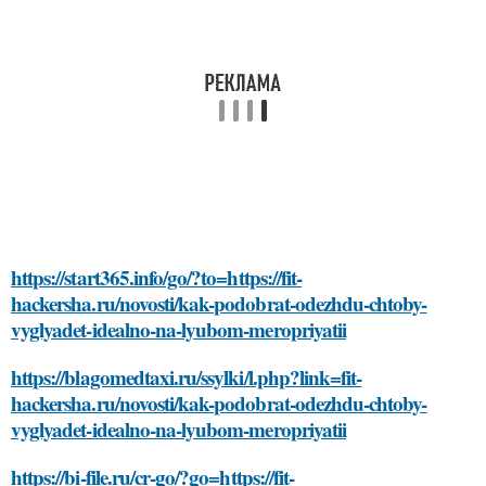
https://start365.info/go/?to=https://fit-
hackersha.ru/novosti/kak-podobrat-odezhdu-chtoby-
vyglyadet-idealno-na-lyubom-meropriyatii
https://blagomedtaxi.ru/ssylki/l.php?link=fit-
hackersha.ru/novosti/kak-podobrat-odezhdu-chtoby-
vyglyadet-idealno-na-lyubom-meropriyatii
https://bi-file.ru/cr-go/?go=https://fit-