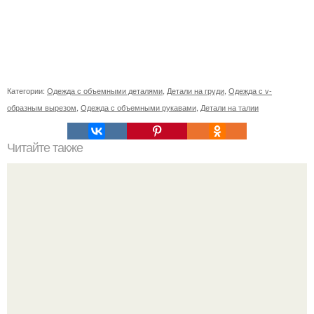
Категории:
Одежда с объемными деталями
,
Детали на груди
,
Одежда с v-
образным вырезом
,
Одежда с объемными рукавами
,
Детали на талии
Читайте также
Что такое суточная калорийность и БЖУ