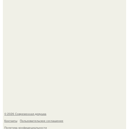
Кристина асмус опубликовала пляжные фото с 12-
летней дочерью от Гарика Харламова.
Спустя годы актеры хоррора "Тело Дженнифер" сильно
изменились, пройдя путь от подростковых кумиров до
мировых звезд.
© 2026 Современная девушка
Контакты
Пользовательское соглашение
Политика конфидециальности