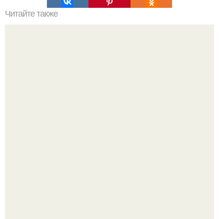
Читайте также
Про разницу между сахаром и подсластителем.
Блогерша после паузы снова вышла на связь и
опубликовала свежую серию кадров из спальни.