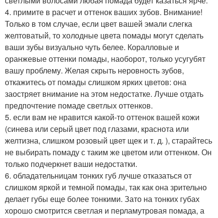
светлыми волосами любая помада будет казаться ярче.
4. примите в расчет и оттенок ваших зубов. Внимание!
Только в том случае, если цвет вашей эмали слегка
желтоватый, то холодные цвета помады могут сделать
ваши зубы визуально чуть белее. Коралловые и
оранжевые оттенки помады, наоборот, только усугубят
вашу проблему. Желая скрыть неровность зубов,
откажитесь от помады слишком ярких цветов: она
заостряет внимание на этом недостатке. Лучше отдать
предпочтение помаде светлых оттенков.
5. если вам не нравится какой-то оттенок вашей кожи
(синева или серый цвет под глазами, краснота или
желтизна, слишком розовый цвет щек и т. д. ), старайтесь
не выбирать помаду с таким же цветом или оттенком. Он
только подчеркнет ваши недостатки.
6. обладательницам тонких губ лучше отказаться от
слишком яркой и темной помады, так как она зрительно
делает губы еще более тонкими. Зато на тонких губах
хорошо смотрится светлая и перламутровая помада, а