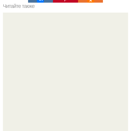
Читайте также
Супер - диета для похудения: минус 15 кг за месяц.
Месси с женой пригласили на свадьбу Роналду, причём
главными переговорщиками оказались не сами
футболисты, а их жёны.