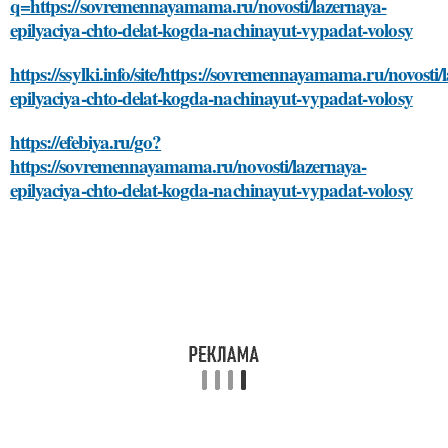
q=https://sovremennayamama.ru/novosti/lazernaya-
epilyaciya-chto-delat-kogda-nachinayut-vypadat-volosy
https://ssylki.info/site/https://sovremennayamama.ru/novosti/
epilyaciya-chto-delat-kogda-nachinayut-vypadat-volosy
https://efebiya.ru/go?
https://sovremennayamama.ru/novosti/lazernaya-
epilyaciya-chto-delat-kogda-nachinayut-vypadat-volosy