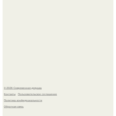
якобы на 46% ниже.
Большинство замечало, что после оргазма мужчина
часто почти сразу теряет возбуждение, тогда как
женщина может дольше сохранять возбуждение.
© 2026 Современная девушка
Контакты
Пользовательское соглашение
Политика конфидециальности
Обратная связь