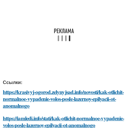
Ссылки:
https://krasivyj-ogorod.zelynyjsad.info/novosti/kak-otlichit-
normalnoe-vypadenie-volos-posle-lazernoy-epilyacii-ot-
anomalnogo
https://iamledi.info/stati/kak-otlichit-normalnoe-vypadenie-
volos-posle-lazernoy-epilyacii-ot-anomalnogo