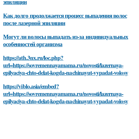
эпиляции
Как долго продолжается процесс выпадения волос
после лазерной эпиляции
Могут ли волосы выпадать из-за индивидуальных
особенностей организма
https://ath.3nx.ru/loc.php?
url=https://sovremennayamama.ru/novosti/lazernaya-
epilyaciya-chto-delat-kogda-nachinayut-vypadat-volosy
https://viblo.asia/embed?
url=https://sovremennayamama.ru/novosti/lazernaya-
epilyaciya-chto-delat-kogda-nachinayut-vypadat-volosy