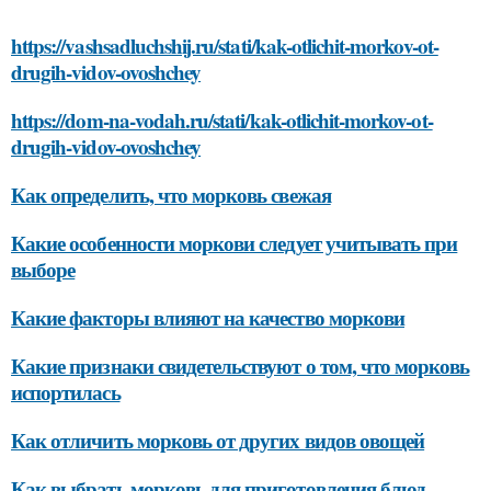
https://vashsadluchshij.ru/stati/kak-otlichit-morkov-ot-
drugih-vidov-ovoshchey
https://dom-na-vodah.ru/stati/kak-otlichit-morkov-ot-
drugih-vidov-ovoshchey
Как определить, что морковь свежая
Какие особенности моркови следует учитывать при
выборе
Какие факторы влияют на качество моркови
Какие признаки свидетельствуют о том, что морковь
испортилась
Как отличить морковь от других видов овощей
Как выбрать морковь для приготовления блюд