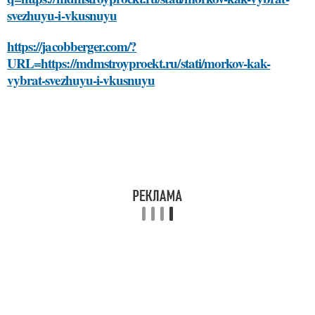
svezhuyu-i-vkusnuyu
https://jacobberger.com/?
URL=https://mdmstroyproekt.ru/stati/morkov-kak-
vybrat-svezhuyu-i-vkusnuyu