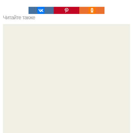
Читайте также
Откройте для себя новые возможности: как красиво
собрать короткие волосы