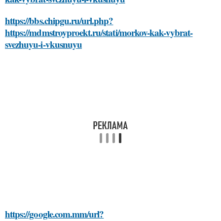
https://bbs.chipgu.ru/url.php?
https://mdmstroyproekt.ru/stati/morkov-kak-vybrat-
svezhuyu-i-vkusnuyu
https://google.com.mm/url?