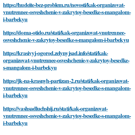
https://hudeite-bez-problem.ru/novosti/kak-organizovat-
vnutrennee-osveshchenie-v-zakrytoy-besedke-s-mangalom-
i-barbekyu
https://doma-otido.ru/stati/kak-organizovat-vnutrennee-
osveshchenie-v-zakrytoy-besedke-s-mangalom-i-barbekyu
https://krasivyj-ogorod.zelynyjsad.info/stati/kak-
organizovat-vnutrennee-osveshchenie-v-zakrytoy-besedke-
s-mangalom-i-barbekyu
https://jk-na-krasnyh-partizan-2.ru/stati/kak-organizovat-
vnutrennee-osveshchenie-v-zakrytoy-besedke-s-mangalom-
i-barbekyu
https://vashsadluchshij.ru/stati/kak-organizovat-
vnutrennee-osveshchenie-v-zakrytoy-besedke-s-mangalom-
i-barbekyu