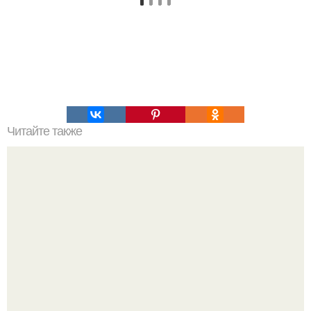
Читайте также
Какие факторы могут привести к появлению белого
налета на языке