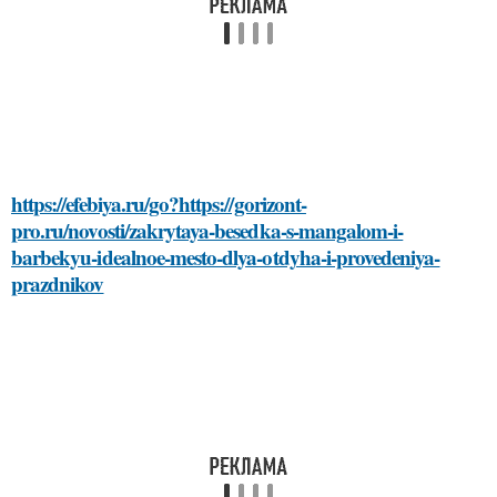
https://efebiya.ru/go?https://gorizont-
pro.ru/novosti/zakrytaya-besedka-s-mangalom-i-
barbekyu-idealnoe-mesto-dlya-otdyha-i-provedeniya-
prazdnikov