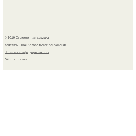
Бывшая актриса для самых взрослых амаранта Хэнк
стала сенатором в Колумбии.
© 2026 Современная девушка
Контакты
Пользовательское соглашение
Политика конфидециальности
Обратная связь