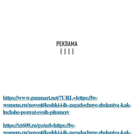
https://www.gunmart.net/?URL=https://by-
womens.ru/novosti/koshki-i-ih-zagadochnye-zhelaniya-kak-
luchshe-ponyat-svoih-pitomcev
https://xt600.ru/go/url=https://by-
womens.ru/novosti/koshki-i-ih-zagadochnye-zhelaniya-kak-