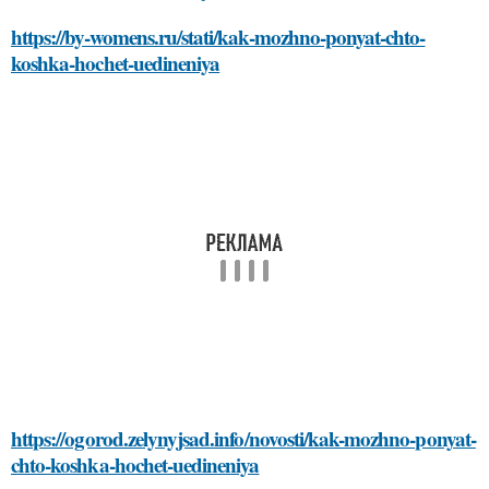
https://by-womens.ru/stati/kak-mozhno-ponyat-chto-
koshka-hochet-uedineniya
https://ogorod.zelynyjsad.info/novosti/kak-mozhno-ponyat-
chto-koshka-hochet-uedineniya