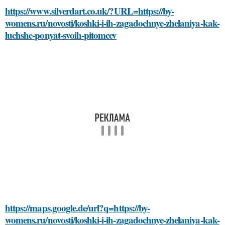
https://www.silverdart.co.uk/?URL=https://by-
womens.ru/novosti/koshki-i-ih-zagadochnye-zhelaniya-kak-
luchshe-ponyat-svoih-pitomcev
https://maps.google.de/url?q=https://by-
womens.ru/novosti/koshki-i-ih-zagadochnye-zhelaniya-kak-