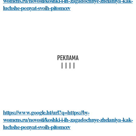
womens.ru/novosti/koshki-i-ih-zagadochnye-zhelaniya-kak-
luchshe-ponyat-svoih-pitomcev
https://www.google.ht/url?q=https://by-
womens.ru/novosti/koshki-i-ih-zagadochnye-zhelaniya-kak-
luchshe-ponyat-svoih-pitomcev