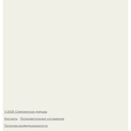
В этой истории не было подпольного кабинета и
"Мастера После Двухнедельных Курсов".
Джастин и хейли бибер, которые в прошлом месяце
отметили восьмую годовщину помолвки, показали новые
фото с совместного отдыха.
© 2026 Современная девушка
Контакты
Пользовательское соглашение
Политика конфидециальности