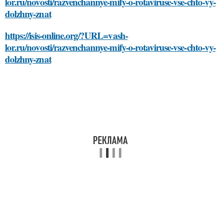
lor.ru/novosti/razvenchannye-mify-o-rotaviruse-vse-chto-vy-
dolzhny-znat
https://isis-online.org/?URL=vash-
lor.ru/novosti/razvenchannye-mify-o-rotaviruse-vse-chto-vy-
dolzhny-znat