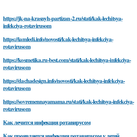
https://jk-na-krasnyh-partizan-2.ru/stati/kak-lechitsya-
infekciya-rotavirusom
https://iamledi.info/novosti/kak-lechitsya-infekciya-
rotavirusom
https://kosmetika.ru-best.com/stati/kak-lechitsya-infekciya-
rotavirusom
https://dachadesign.info/novosti/kak-lechitsya-infekciya-
rotavirusom
https://sovremennayamama.ru/stati/kak-lechitsya-infekciya-
rotavirusom
Как лечится инфекция ротавирусом
Как проявляется инфекция ротавирусом у детей