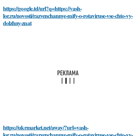
https://google.td/url?q=https://vash-
lor.ru/novosti/razvenchannye-mify-o-rotaviruse-vse-chto-vy-
dolzhny-znat
https://ukrmarket.net/away/?url=vash-
lor.ru/novosti/razvenchannye-mify-o-rotaviruse-vse-chto-vy-