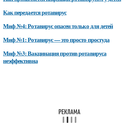
Как передается ротавирус
Миф №4: Ротавирус опасен только для детей
Миф №1: Ротавирус — это просто простуда
Миф №3: Вакцинация против ротавируса
неэффективна