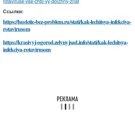
rotaviruse-vse-chto-vy-dolzhny-znat
Ссылки:
https://hudeite-bez-problem.ru/stati/kak-lechitsya-infekciya-
rotavirusom
https://krasivyj-ogorod.zelynyjsad.info/stati/kak-lechitsya-
infekciya-rotavirusom