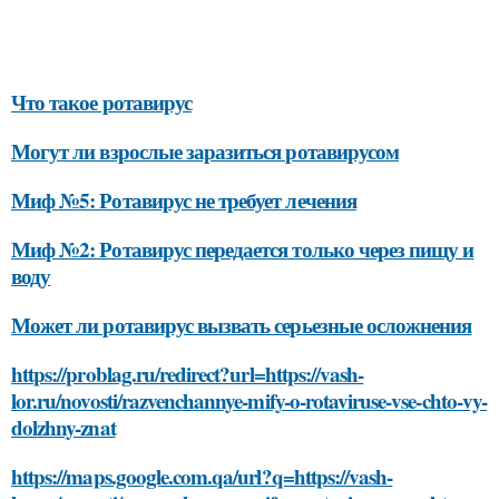
Что такое ротавирус
Могут ли взрослые заразиться ротавирусом
Миф №5: Ротавирус не требует лечения
Миф №2: Ротавирус передается только через пищу и
воду
Может ли ротавирус вызвать серьезные осложнения
https://problag.ru/redirect?url=https://vash-
lor.ru/novosti/razvenchannye-mify-o-rotaviruse-vse-chto-vy-
dolzhny-znat
https://maps.google.com.qa/url?q=https://vash-