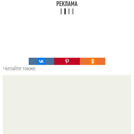
Читайте также
Как защитить декоративный камень из гипса от влаги и
грязи