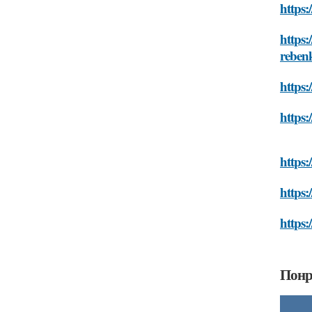
https:
https:
reben
https:
https:
https:
https:
https:
Понр