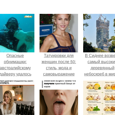
Опасные
Татуировки для
В Сиднее возв
обнимашки:
женщин после 50:
самый высок
австралийскому
стиль, мода и
деревянный
дайверу удалось
самовыражение
небоскреб в мир
приручить акулу.
Atlassian Centra