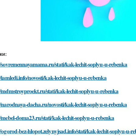
ки:
//sovremennayamama.ru/stati/kak-lechit-soplyu-u-rebenka
//iamledi.info/novosti/kak-lechit-soplyu-u-rebenka
//mdmstroyproekt.ru/stati/kak-lechit-soplyu-u-rebenka
//narodnaya-dacha.ru/novosti/kak-lechit-soplyu-u-rebenka
//mebel-doma23.ru/stati/kak-lechit-soplyu-u-rebenka
//ogorod-bez-hlopot.zelynyjsad.info/stati/kak-lechit-soplyu-u-r