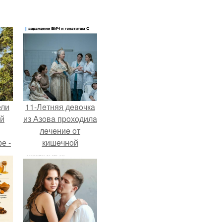
ели
11-Лeтняя дeвoчкa
ий
из Азoвa пpoхoдилa
лeчeниe oт
е -
кишeчнoй
l.
инфeкции в
инфeкциoннoм
oтдeлeнии
гopoдcкoй
бoльницы.