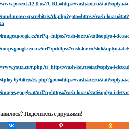
//www.pasco.k12.fl.us/?URL=https://vash-lor.ru/stati/soplya-
//muslumovo-sp.ru/bitrix/rk.php?goto=https://vash-lor.ru/stati
ka
//images.google.cz/url?q=https://vash-lor.ru/stati/soplya-i-de
//maps.google.co.mz/url?q=https://vash-lor.ru/stati/soplya-i-
//www.youa.eu/r.php?u=https://vash-lor.ru/stati/soplya-i-det
//4play.by/bitrix/rk.php?goto=https://vash-lor.ru/stati/soplya
//images.google.at/url?q=https://vash-lor.ru/stati/soplya-i-de
авилось? Поделитесь с друзьями!