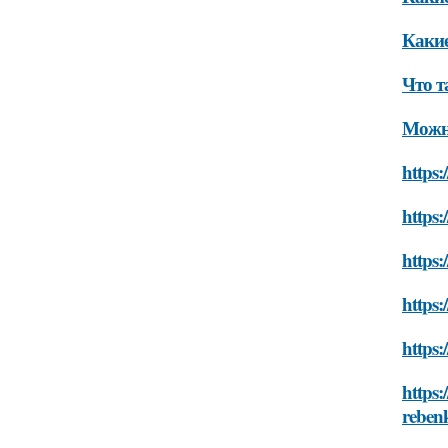
Какие
Что т
Можно
https:
https:
https:
https:
https:
https:
reben