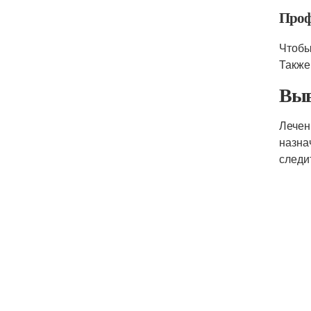
Проф
Чтобы
Также
Выв
Лечен
назна
следи