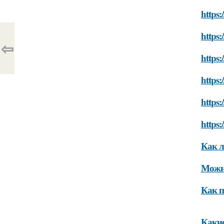
https:
https:
⇦
https:
https:
https:
https:
Как л
Можно
Как п
Какие