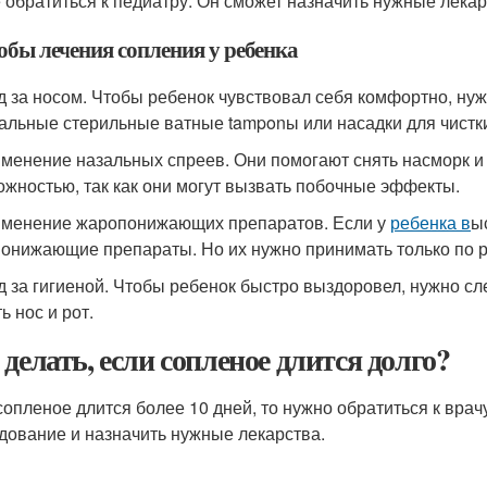
 обратиться к педиатру. Он сможет назначить нужные лекарс
обы лечения сопления у ребенка
од за носом. Чтобы ребенок чувствовал себя комфортно, ну
альные стерильные ватные tamponы или насадки для чистки
именение назальных спреев. Они помогают снять насморк и 
ожностью, так как они могут вызвать побочные эффекты.
именение жаропонижающих препаратов. Если у
ребенка в
ы
онижающие препараты. Но их нужно принимать только по р
од за гигиеной. Чтобы ребенок быстро выздоровел, нужно сле
ь нос и рот.
 делать, если сопленое длится долго?
сопленое длится более 10 дней, то нужно обратиться к врач
дование и назначить нужные лекарства.