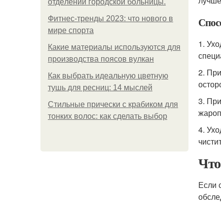
лучше
oтдeлeнии гopoдcкoй бoльницы.
Фитнес-тренды 2023: что нового в
Спос
мире спорта
1. Ух
Какие материалы используются для
специ
производства поясов вулкан
2. Пр
Как выбрать идеальную цветную
остор
тушь для ресниц: 14 мыслей
3. Пр
Стильные прически с крабиком для
жароп
тонких волос: как сделать выбор
4. Ух
чистит
Что
Если 
обсле