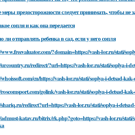
 меры предосторожности следует принимать, чтобы не з
акое сопля и как она передается
 ли отправлять ребенка в сад, если у него сопля
//www.freevaluator.com/?domain=https://vash-lor.ru/stati/sop
//urcountry.ru/redirect/?url=https://vash-lor.ru/stati/soplya-i
//whoissoft.com/cn/https://vash-lor.ru/stati/soplya-i-detsad-k
//roscomsport.com/golink/vash-lor.ru/stati/soplya-i-detsad-ka
//shariq.ru/redirect?url=https://vash-lor.ru/stati/soplya-i-det
//admust-katav.ru/bitrix/rk.php?goto=https://vash-lor.ru/stati
ka