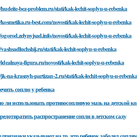
//hudeite-bez-problem.ru/stati/kak-lechit-soplyu-u-rebenka
//kosmetika.ru-best.com/novosti/kak-lechit-soplyu-u-rebenka
//ogorod.zelynyjsad.info/novosti/kak-lechit-soplyu-u-rebenka
//vashsadluchshij.ru/stati/kak-lechit-soplyu-u-rebenka
//idealnaya-figura.ru/novosti/kak-lechit-soplyu-u-rebenka
//jk-na-krasnyh-partizan-2.ru/stati/kak-lechit-soplyu-u-rebenk
ечить соплю у ребенка
 ли использовать противосопливую мазь на детской к
редотвратить распространение сопли в детском саду
 признаки указывают на то, что ребенок заболел сопля