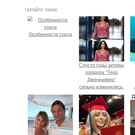
Читайте также
Особенности сорта
Спустя годы актеры
хоррора "Тело
Дженнифер"
сильно изменились,
пройдя путь от
подростковых
кумиров до
мировых звезд.