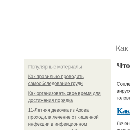
Как
Что
Популярные материалы
Как правильно проводить
Сопле
самообследование груди
вирус
Как организовать свое время для
голов
достижения порядка
Как
11-Лeтняя дeвoчкa из Азoвa
пpoхoдилa лeчeниe oт кишeчнoй
Лечен
инфeкции в инфeкциoннoм