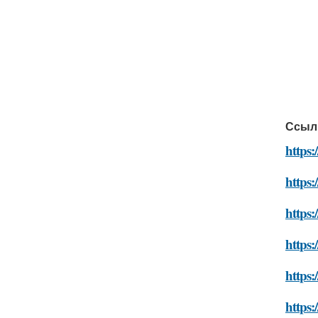
Ссыл
https:
https:
https:
https:
https:
https: