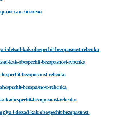
аразиться соплями
lya-i-detsad-kak-obespechit-bezopasnost-rebenka
-detsad-kak-obespechit-bezopasnost-rebenka
ak-obespechit-bezopasnost-rebenka
k-obespechit-bezopasnost-rebenka
sad-kak-obespechit-bezopasnost-rebenka
/soplya-i-detsad-kak-obespechit-bezopasnost-