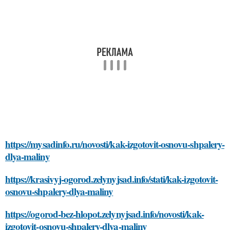
https://mysadinfo.ru/novosti/kak-izgotovit-osnovu-shpalery-
dlya-maliny
https://krasivyj-ogorod.zelynyjsad.info/stati/kak-izgotovit-
osnovu-shpalery-dlya-maliny
https://ogorod-bez-hlopot.zelynyjsad.info/novosti/kak-
izgotovit-osnovu-shpalery-dlya-maliny