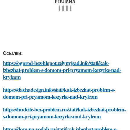
Ссылки:
https://ogorod-bez-hlopot.zelynyjsad.info/stati/kak-
izbezhat-problem-s-domom-pri-pryamom-kozyrke-nad-
krylcom
https://dachadesign.info/stati/kak-izbezhat-problem-s-
domom-pri-pryamom-kozyrke-nad-krylcom
https://hudeite-bez-problem.ru/stati/kak-izbezhat-problem-
s-domom-pri-pryamom-kozyrke-nad-krylcom
https://dom-na-vodah.ru/stati/kak-izbezhat-problem-s-