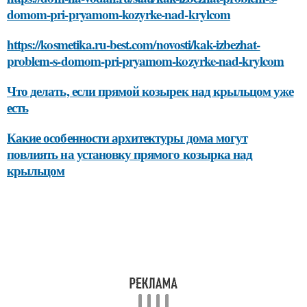
domom-pri-pryamom-kozyrke-nad-krylcom
https://kosmetika.ru-best.com/novosti/kak-izbezhat-
problem-s-domom-pri-pryamom-kozyrke-nad-krylcom
Что делать, если прямой козырек над крыльцом уже
есть
Какие особенности архитектуры дома могут
повлиять на установку прямого козырка над
крыльцом