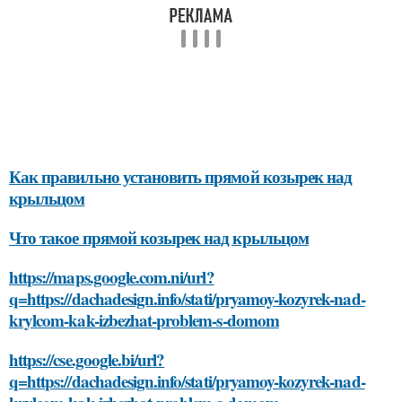
Как правильно установить прямой козырек над
крыльцом
Что такое прямой козырек над крыльцом
https://maps.google.com.ni/url?
q=https://dachadesign.info/stati/pryamoy-kozyrek-nad-
krylcom-kak-izbezhat-problem-s-domom
https://cse.google.bi/url?
q=https://dachadesign.info/stati/pryamoy-kozyrek-nad-