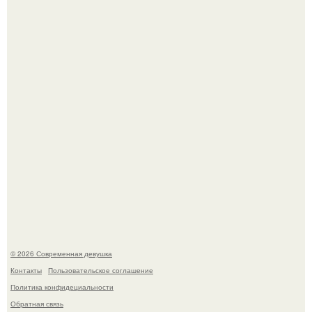
Бывшая актриса для самых взрослых амаранта Хэнк
стала сенатором в Колумбии.
Рацион 1400 калорий.
© 2026 Современная девушка
Контакты
Пользовательское соглашение
Политика конфидециальности
Обратная связь