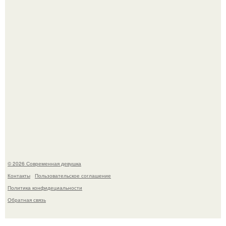
ингредиент для полезных напитков и блюд.
Соцсети захлестнула волна тревожных сообщений о
загадочном "Июньском Феномене".
© 2026 Современная девушка
Контакты
Пользовательское соглашение
Политика конфидециальности
Обратная связь