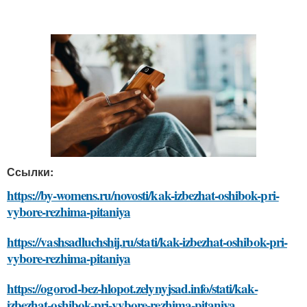
Ссылки:
https://by-womens.ru/novosti/kak-izbezhat-oshibok-pri-
vybore-rezhima-pitaniya
https://vashsadluchshij.ru/stati/kak-izbezhat-oshibok-pri-
vybore-rezhima-pitaniya
https://ogorod-bez-hlopot.zelynyjsad.info/stati/kak-
izbezhat-oshibok-pri-vybore-rezhima-pitaniya