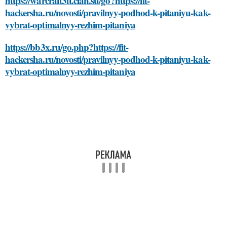
https://warcraft3ft.clan.su/go?https://fit-
hackersha.ru/novosti/pravilnyy-podhod-k-pitaniyu-kak-
vybrat-optimalnyy-rezhim-pitaniya
https://bb3x.ru/go.php?https://fit-
hackersha.ru/novosti/pravilnyy-podhod-k-pitaniyu-kak-
vybrat-optimalnyy-rezhim-pitaniya