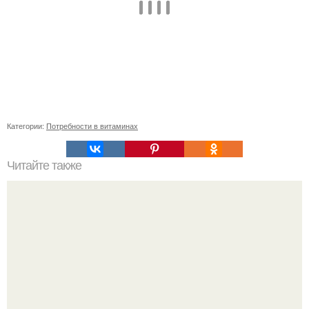
Категории:
Потребности в витаминах
Читайте также
Проблемы с кожей: что говорит о нас наличие прыщей
на лице