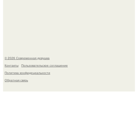
Спустя годы актеры хоррора "Тело Дженнифер" сильно
изменились, пройдя путь от подростковых кумиров до
мировых звезд.
© 2026 Современная девушка
Контакты
Пользовательское соглашение
Политика конфидециальности
Обратная связь