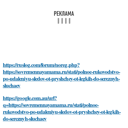
https://ruslog.com/forum/noreg.php?
https://sovremennayamama.ru/stati/polnoe-rukovodstvo-
po-udaleniyu-sledov-ot-pryshchey-ot-legkih-do-sereznyh-
sluchaev
https://google.com.au/url?
q=https://sovremennayamama.ru/stati/polnoe-
rukovodstvo-po-udaleniyu-sledov-ot-pryshchey-ot-legkih-
do-sereznyh-sluchaev