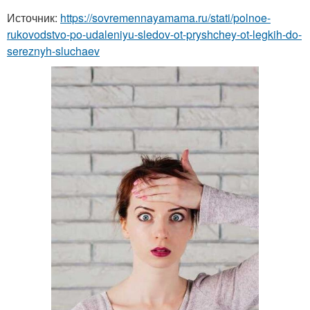
Источник:
https://sovremennayamama.ru/stati/polnoe-
rukovodstvo-po-udaleniyu-sledov-ot-pryshchey-ot-legkih-do-
sereznyh-sluchaev