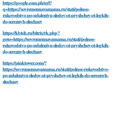
https://google.com.ph/url?
q=https://sovremennayamama.ru/stati/polnoe-
rukovodstvo-po-udaleniyu-sledov-ot-pryshchey-ot-legkih-
do-sereznyh-sluchaev
https://kbteh.ru/bitrix/rk.php?
goto=https://sovremennayamama.ru/stati/polnoe-
rukovodstvo-po-udaleniyu-sledov-ot-pryshchey-ot-legkih-
do-sereznyh-sluchaev
https://pinktower.com/?
https://sovremennayamama.ru/stati/polnoe-rukovodstvo-
po-udaleniyu-sledov-ot-pryshchey-ot-legkih-do-sereznyh-
sluchaev