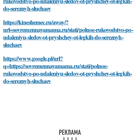
rukovodstvo-po-udaleniyu-sledov-ot-pryshchey-ot-legkih-
do-sereznyh-sluchaev
https://kineshemec.ru/away/?
url=sovremennayamama.ru/stati/polnoe-rukovodstvo-po-
udaleniyu-sledov-ot-pryshchey-ot-legkih-do-sereznyh-
sluchaev
https://www.google.pl/url?
q=https://sovremennayamama.ru/stati/polnoe-
rukovodstvo-po-udaleniyu-sledov-ot-pryshchey-ot-legkih-
do-sereznyh-sluchaev