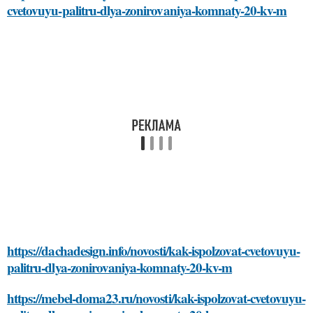
cvetovuyu-palitru-dlya-zonirovaniya-komnaty-20-kv-m
https://dachadesign.info/novosti/kak-ispolzovat-cvetovuyu-
palitru-dlya-zonirovaniya-komnaty-20-kv-m
https://mebel-doma23.ru/novosti/kak-ispolzovat-cvetovuyu-