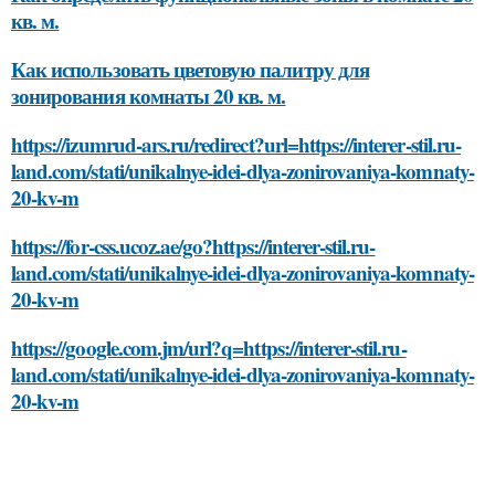
кв. м.
Как использовать цветовую палитру для
зонирования комнаты 20 кв. м.
https://izumrud-ars.ru/redirect?url=https://interer-stil.ru-
land.com/stati/unikalnye-idei-dlya-zonirovaniya-komnaty-
20-kv-m
https://for-css.ucoz.ae/go?https://interer-stil.ru-
land.com/stati/unikalnye-idei-dlya-zonirovaniya-komnaty-
20-kv-m
https://google.com.jm/url?q=https://interer-stil.ru-
land.com/stati/unikalnye-idei-dlya-zonirovaniya-komnaty-
20-kv-m