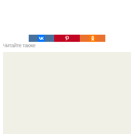
Читайте также
Можно ли на усмановой диете Екатерины есть сладкое
Дженнифер Лопес исполнилось 57, и её отношение к
возрасту - настоящий манифест уверенности: "не