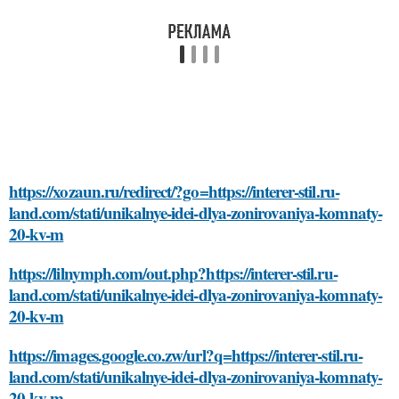
https://xozaun.ru/redirect/?go=https://interer-stil.ru-
land.com/stati/unikalnye-idei-dlya-zonirovaniya-komnaty-
20-kv-m
https://lilnymph.com/out.php?https://interer-stil.ru-
land.com/stati/unikalnye-idei-dlya-zonirovaniya-komnaty-
20-kv-m
https://images.google.co.zw/url?q=https://interer-stil.ru-
land.com/stati/unikalnye-idei-dlya-zonirovaniya-komnaty-
20-kv-m