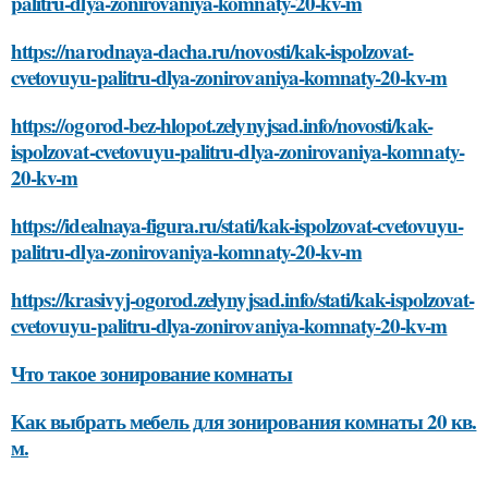
palitru-dlya-zonirovaniya-komnaty-20-kv-m
https://narodnaya-dacha.ru/novosti/kak-ispolzovat-
cvetovuyu-palitru-dlya-zonirovaniya-komnaty-20-kv-m
https://ogorod-bez-hlopot.zelynyjsad.info/novosti/kak-
ispolzovat-cvetovuyu-palitru-dlya-zonirovaniya-komnaty-
20-kv-m
https://idealnaya-figura.ru/stati/kak-ispolzovat-cvetovuyu-
palitru-dlya-zonirovaniya-komnaty-20-kv-m
https://krasivyj-ogorod.zelynyjsad.info/stati/kak-ispolzovat-
cvetovuyu-palitru-dlya-zonirovaniya-komnaty-20-kv-m
Что такое зонирование комнаты
Как выбрать мебель для зонирования комнаты 20 кв.
м.