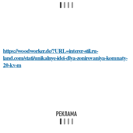
https://woodworker.de/?URL=interer-stil.ru-
land.com/stati/unikalnye-idei-dlya-zonirovaniya-komnaty-
20-kv-m