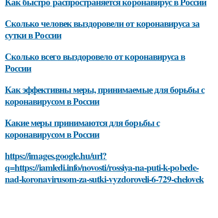
Как быстро распространяется коронавирус в России
Сколько человек выздоровели от коронавируса за
сутки в России
Сколько всего выздоровело от коронавируса в
России
Как эффективны меры, принимаемые для борьбы с
коронавирусом в России
Какие меры принимаются для борьбы с
коронавирусом в России
https://images.google.hu/url?
q=https://iamledi.info/novosti/rossiya-na-puti-k-pobede-
nad-koronavirusom-za-sutki-vyzdoroveli-6-729-chelovek