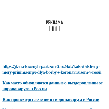
https://jk-na-krasnyh-partizan-2.ru/stati/kak-effektivny-
mery-prinimaemye-dlya-borby-s-koronavirusom-v-rossii
Как часто обновляются данные о выздоровлении от
коронавируса в России
Как происходит лечение от коронавируса в России