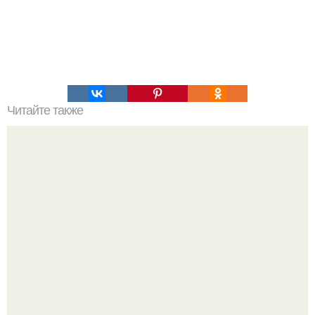
Читайте также
Откройте глаза! 15 самых популярных мифов о COVID-
19, которые нужно развенчать