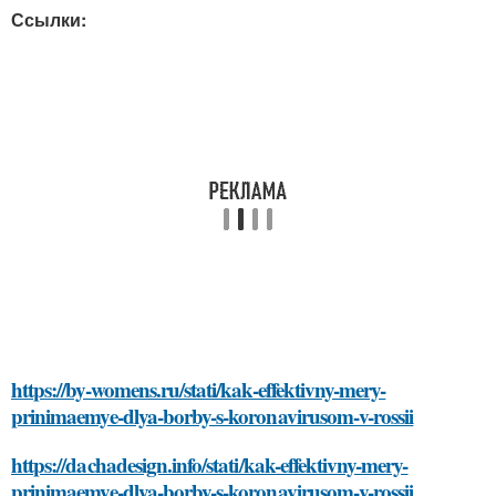
Ссылки:
https://by-womens.ru/stati/kak-effektivny-mery-
prinimaemye-dlya-borby-s-koronavirusom-v-rossii
https://dachadesign.info/stati/kak-effektivny-mery-
prinimaemye-dlya-borby-s-koronavirusom-v-rossii