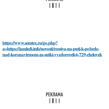
https://www.semtex.ru/go.php?
a=https://iamledi.info/novosti/rossiya-na-puti-k-pobede-
nad-koronavirusom-za-sutki-vyzdoroveli-6-729-chelovek