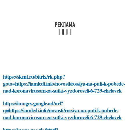
https://skmt.ru/bitrix/rk.php?
goto=https://iamledi.info/novosti/rossiya-na-puti-k-pobede-
nad-koronavirusom-za-sutki-vyzdoroveli-6-729-chelovek
https://images.google.ad/url?
q=https://iamledi.info/novosti/rossiya-na-puti-k-pobede-
nad-koronavirusom-za-sutki-vyzdoroveli-6-729-chelovek
https://maps.google.fr/url?