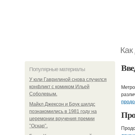
Как
Вве
Популярные материалы
У юли Гаврилиной снова случился
Метро
конфликт с комиком Ильей
разли
Соболевым.
продо
Майкл Джексон и Брук шилдс
Про
познакомились в 1981 году на
церемонии вручения премии
"Оскар".
Продо