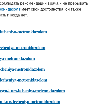
 соблюдать рекомендации врача и не прерывать
ронидазол и
меет свои достоинства, он также
ть и когда нет.
-lecheniya-metronidazolom
lecheniya-metronidazolom
niya-metronidazolom
-lecheniya-metronidazolom
-lecheniya-metronidazolom
aetsya-kurs-lecheniya-metronidazolom
sya-kurs-lecheniya-metronidazolom