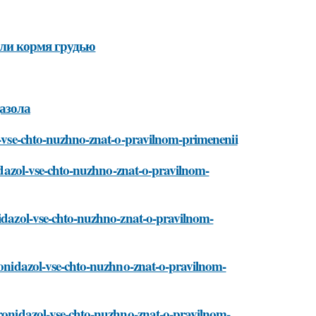
или кормя грудью
азола
ol-vse-chto-nuzhno-znat-o-pravilnom-primenenii
nidazol-vse-chto-nuzhno-znat-o-pravilnom-
nidazol-vse-chto-nuzhno-znat-o-pravilnom-
tronidazol-vse-chto-nuzhno-znat-o-pravilnom-
tronidazol-vse-chto-nuzhno-znat-o-pravilnom-