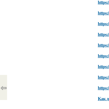
https:
https:
https:
https:
https:
https:
https:
https:
⇦
https:
Как д