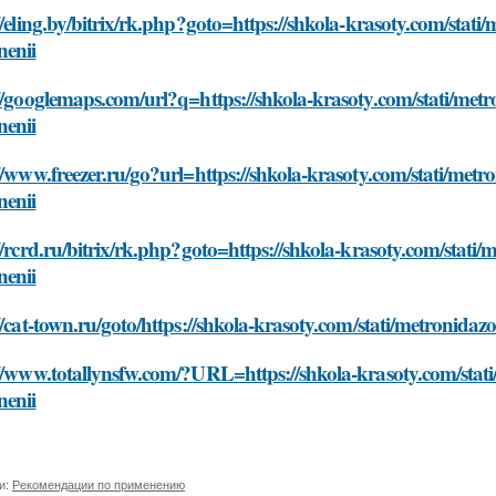
//eling.by/bitrix/rk.php?goto=https://shkola-krasoty.com/stat
nenii
//googlemaps.com/url?q=https://shkola-krasoty.com/stati/met
nenii
//www.freezer.ru/go?url=https://shkola-krasoty.com/stati/met
nenii
//rcrd.ru/bitrix/rk.php?goto=https://shkola-krasoty.com/stati
nenii
//cat-town.ru/goto/https://shkola-krasoty.com/stati/metronida
//www.totallynsfw.com/?URL=https://shkola-krasoty.com/stat
nenii
и:
Рекомендации по применению