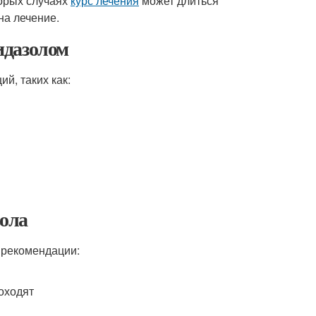
торых случаях
курс лечения
может длиться
на лечение.
идазолом
й, таких как:
ола
 рекомендации:
оходят