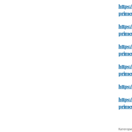
https:
prime
https:
prime
https:
prime
https:
prime
https:
https:
prime
Категори