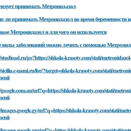
ледует принимать Метронидазол
 ли принимать Метронидазол во время беременности 
акое Метронидазол и для чего он используется
 виды заболеваний можно лечить с помощью Метронид
//studioad.ru/go?https://shkola-krasoty.com/stati/metronidaz
//sicilia.c-nami.ru/for/?target=shkola-krasoty.com/stati/metro
nenii
//google.com.au/url?q=https://shkola-krasoty.com/stati/metro
nenii
//images.google.gy/url?q=https://shkola-krasoty.com/stati/me
nenii
//images.google.gm/url?q=https://shkola-krasoty.com/stati/me