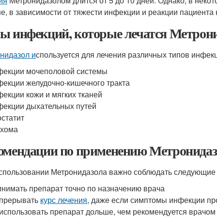
ия
Метронидазолом длится от 5 до 10 дней. Однако, в неко
е, в зависимости от тяжести инфекции и реакции пациента 
ы инфекций, которые лечатся Метрон
нидазол и
спользуется для лечения различных типов инфекци
екции мочеполовой системы
екции желудочно-кишечного тракта
екции кожи и мягких тканей
екции дыхательных путей
статит
ахома
омендации по применению Метронидаз
спользовании Метронидазола важно соблюдать следующие
нимать препарат точно по назначению врача
 прерывать
курс лечения
, даже если симптомы инфекции пр
использовать препарат дольше, чем рекомендуется врачом