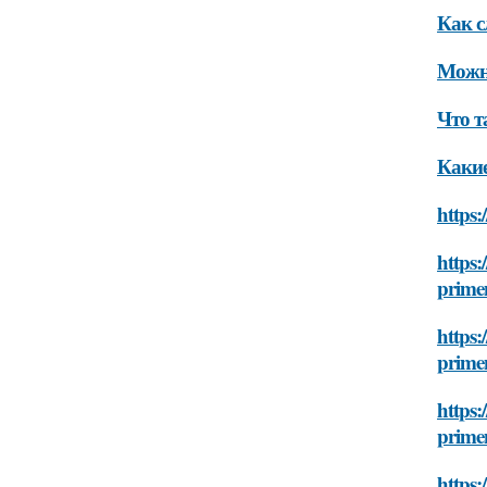
Как с
Можно
Что т
Какие
https:
https:
prime
https:
prime
https:
prime
https: