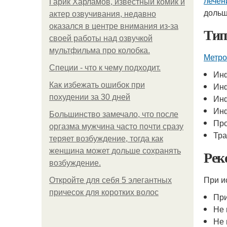
лечен
Гарик Харламов, известный комик и
дольш
актер озвучивания, недавно
оказался в центре внимания из-за
Тип
своей работы над озвучкой
мультфильма про колобка.
Метро
Специи - что к чему подходит.
Инф
Как избежать ошибок при
Инф
похудении за 30 дней
Инф
Инф
Большинство замечало, что после
Про
оргазма мужчина часто почти сразу
Тр
теряет возбуждение, тогда как
женщина может дольше сохранять
Рек
возбуждение.
При и
Откройте для себя 5 элегантных
причесок для коротких волос
При
Не
Не 