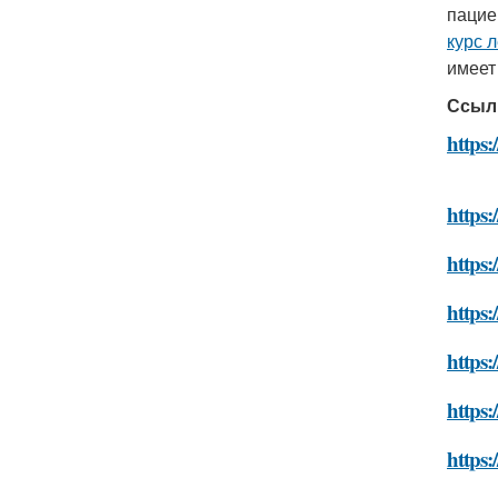
пацие
курс 
имеет
Ссыл
https
https
https:
https:
https
https:
https: