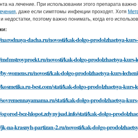
нта на лечение. При использовании этого препарата важно
лечения
, даже если симптомы инфекции проходят. Хотя
Мет
 и недостатки, поэтому важно понимать, когда его использова
ки:
://narodnaya-dacha.ru/novosti/kak-dolgo-prodolzhaetsya-kurs
://mdmstroyproekt.ru/novosti/kak-dolgo-prodolzhaetsya-kurs-
//by-womens.ru/novosti/kak-dolgo-prodolzhaetsya-kurs-leche
//kosmetika.ru-best.com/stati/kak-dolgo-prodolzhaetsya-kurs
://sovremennayamama.ru/stati/kak-dolgo-prodolzhaetsya-kurs
//ogorod-bez-hlopot.zelynyjsad.info/stati/kak-dolgo-prodolzh
//jk-na-krasnyh-partizan-2.ru/novosti/kak-dolgo-prodolzhaet