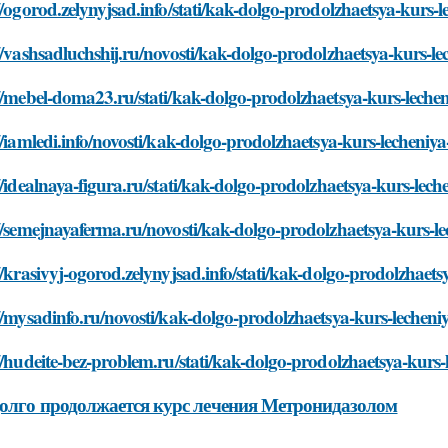
//ogorod.zelynyjsad.info/stati/kak-dolgo-prodolzhaetsya-kurs
//vashsadluchshij.ru/novosti/kak-dolgo-prodolzhaetsya-kurs-
//mebel-doma23.ru/stati/kak-dolgo-prodolzhaetsya-kurs-lech
//iamledi.info/novosti/kak-dolgo-prodolzhaetsya-kurs-lecheni
//idealnaya-figura.ru/stati/kak-dolgo-prodolzhaetsya-kurs-le
//semejnayaferma.ru/novosti/kak-dolgo-prodolzhaetsya-kurs-
//krasivyj-ogorod.zelynyjsad.info/stati/kak-dolgo-prodolzhae
//mysadinfo.ru/novosti/kak-dolgo-prodolzhaetsya-kurs-lechen
//hudeite-bez-problem.ru/stati/kak-dolgo-prodolzhaetsya-kur
олго продолжается курс лечения Метронидазолом