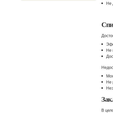
Не 
Спи
Досто
Эфф
Не 
Дос
Недос
Мож
Не 
Неэ
Зак
В цел