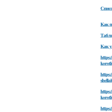
Списо
Как п
Табли
Как у
https
korot
https
shell
https
korot
https