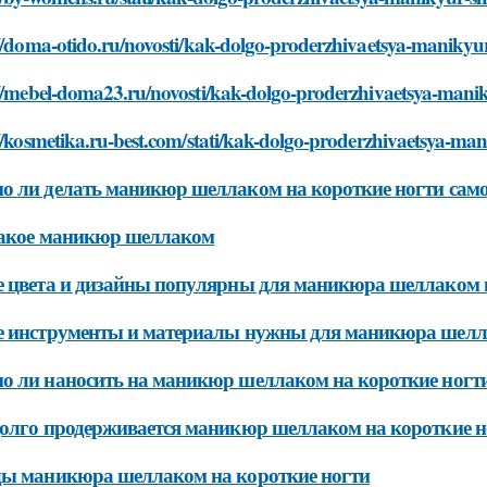
//doma-otido.ru/novosti/kak-dolgo-proderzhivaetsya-manikyu
://mebel-doma23.ru/novosti/kak-dolgo-proderzhivaetsya-manik
//kosmetika.ru-best.com/stati/kak-dolgo-proderzhivaetsya-ma
 ли делать маникюр шеллаком на короткие ногти само
такое маникюр шеллаком
 цвета и дизайны популярны для маникюра шеллаком на
 инструменты и материалы нужны для маникюра шелла
 ли наносить на маникюр шеллаком на короткие ногт
олго продерживается маникюр шеллаком на короткие н
ы маникюра шеллаком на короткие ногти