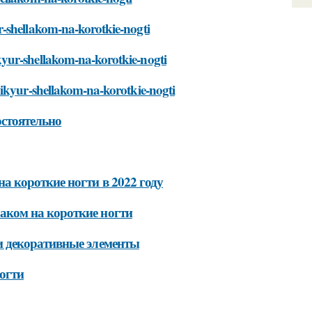
r-shellakom-na-korotkie-nogti
yur-shellakom-na-korotkie-nogti
nikyur-shellakom-na-korotkie-nogti
стоятельно
 короткие ногти в 2022 году
ком на короткие ногти
и декоративные элементы
огти