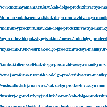
://sovremennayamama.ru/stati/kak-dolgo-proderzhivaetsya-ma
://dom-na-vodah.ru/novosti/kak-dolgo-proderzhivaetsya-manik
//mdmstroyproekt.ru/stati/kak-dolgo-proderzhivaetsya-manik
//ogorod-bez-hlopot.zelynyjsad.info/novosti/kak-dolgo-prode
//mysadinfo.ru/novosti/kak-dolgo-proderzhivaetsya-manikyur-
//iamledi.info/novosti/kak-dolgo-proderzhivaetsya-manikyur-s
//semejnayaferma.ru/stati/kak-dolgo-proderzhivaetsya-maniky
//vashsadluchshij.ru/novosti/kak-dolgo-proderzhivaetsya-man
//krasivyj-ogorod.zelynyjsad.info/novosti/kak-dolgo-proderzh
//by-womens.ru/stati/kak-dolgo-proderzhivaetsya-manikyur-sh