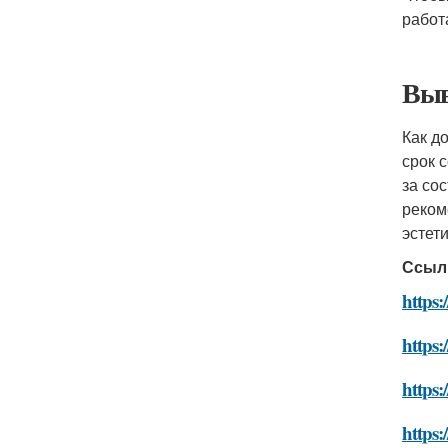
работ
Выв
Как д
срок 
за со
реком
эстет
Ссыл
https:
https:
https:
https: