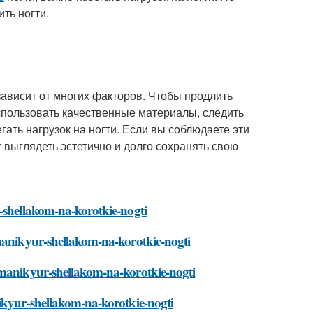
ть ногти.
зависит от многих факторов. Чтобы продлить
спользовать качественные материалы, следить
гать нагрузок на ногти. Если вы соблюдаете эти
т выглядеть эстетично и долго сохранять свою
r-shellakom-na-korotkie-nogti
-manikyur-shellakom-na-korotkie-nogti
-manikyur-shellakom-na-korotkie-nogti
nikyur-shellakom-na-korotkie-nogti