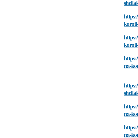
shell
https
korot
https
korot
https:
na-ko
https
shell
https
na-ko
https
na-ko