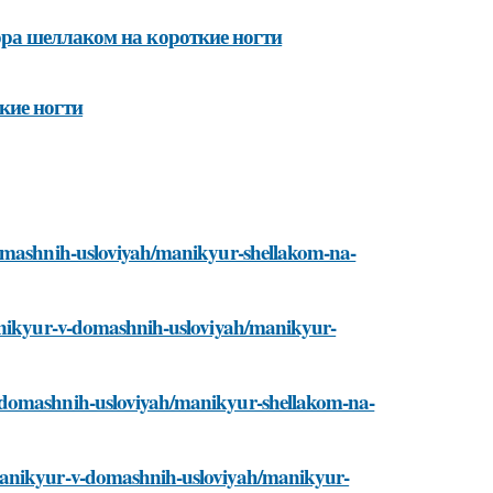
ра шеллаком на короткие ногти
кие ногти
domashnih-usloviyah/manikyur-shellakom-na-
manikyur-v-domashnih-usloviyah/manikyur-
v-domashnih-usloviyah/manikyur-shellakom-na-
/manikyur-v-domashnih-usloviyah/manikyur-