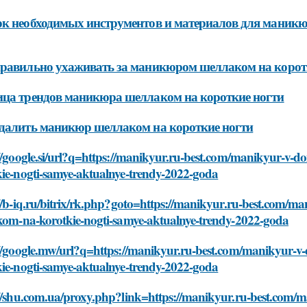
к необходимых инструментов и материалов для маникю
равильно ухаживать за маникюром шеллаком на корот
ца трендов маникюра шеллаком на короткие ногти
далить маникюр шеллаком на короткие ногти
://google.si/url?q=https://manikyur.ru-best.com/manikyur-v-
kie-nogti-samye-aktualnye-trendy-2022-goda
://b-iq.ru/bitrix/rk.php?goto=https://manikyur.ru-best.com/
akom-na-korotkie-nogti-samye-aktualnye-trendy-2022-goda
://google.mw/url?q=https://manikyur.ru-best.com/manikyur-
kie-nogti-samye-aktualnye-trendy-2022-goda
://shu.com.ua/proxy.php?link=https://manikyur.ru-best.com