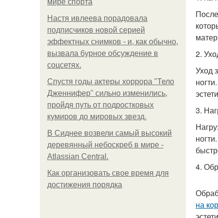
мире спорта
После
Настя ивлеева порадовала
котор
подписчиков новой серией
матер
эффектных снимков - и, как обычно,
2. Ухо
вызвала бурное обсуждение в
соцсетях.
Уход 
ногти
Спустя годы актеры хоррора "Тело
эстет
Дженнифер" сильно изменились,
пройдя путь от подростковых
3. Наг
кумиров до мировых звезд.
Нагру
В Сиднее возвели самый высокий
ногти
деревянный небоскреб в мире -
быстр
Atlassian Central.
4. Об
Как организовать свое время для
достижения порядка
Обраб
на ко
эстет