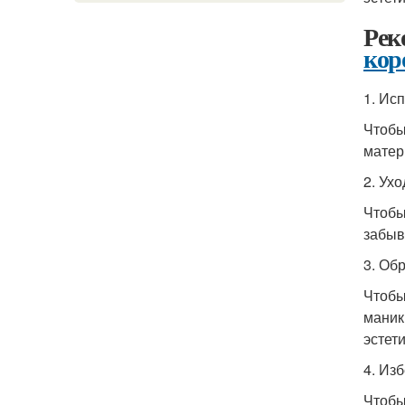
Рек
кор
1. Ис
Чтобы
матер
2. Ухо
Чтобы
забыв
3. Об
Чтобы
маник
эстет
4. Изб
Чтобы