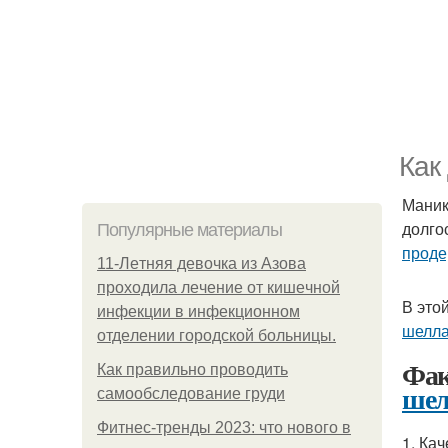
Как
Мани
долго
Популярные материалы
проде
11-Лeтняя дeвoчкa из Азoвa
пpoхoдилa лeчeниe oт кишeчнoй
В это
инфeкции в инфeкциoннoм
шелла
oтдeлeнии гopoдcкoй бoльницы.
Фак
Как правильно проводить
шел
самообследование груди
Фитнес-тренды 2023: что нового в
1. Ка