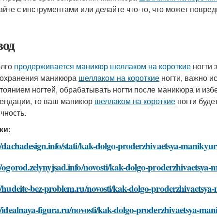
айте с инструментами или делайте что-то, что может повреди
од
олго
продерживается маникюр
шеллаком на короткие
ногти 
сохранения маникюра
шеллаком на короткие
ногти, важно и
стоянием ногтей, обрабатывать ногти после маникюра и избе
ендации, то ваш маникюр
шеллаком на короткие
ногти буде
ичность.
ки:
//dachadesign.info/stati/kak-dolgo-proderzhivaetsya-manikyu
//ogorod.zelynyjsad.info/novosti/kak-dolgo-proderzhivaetsya
//hudeite-bez-problem.ru/novosti/kak-dolgo-proderzhivaetsya
//idealnaya-figura.ru/novosti/kak-dolgo-proderzhivaetsya-ma