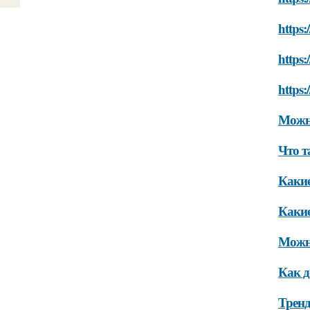
https:
https
https:
Можно
Что 
Какие
Какие
Можно
Как д
Тренд