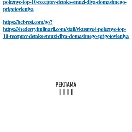
poleznye-top-10-receptov-detoks-smuzi-dlya-domashnego-
prigotovleniya
https://hcbrest.com/go?
https://shedevrykulinarii.com/stati/vkusnye-i-poleznye-top-
10-receptov-detoks-smuzi-dlya-domashnego-prigotovleniya