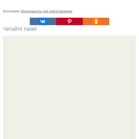
Категории:
Ингредиенты для приготовления
Читайте также
Проблемы с кожей: что говорит о нас наличие прыщей
на лице