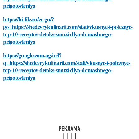
prigotovleniya
https://bi-file.ru/cr-go/?
go=https://shedevrykulinarii.com/stati/vkusnye-i-poleznye-
top-10-receptov-detoks-smuzi-dlya-domashnego-
prigotovleniya
https://google.com.ag/url?
q=https://shedevrykulinarii.com/stati/vkusnye-i-poleznye-
top-10-receptov-detoks-smuzi-dlya-domashnego-
prigotovleniya