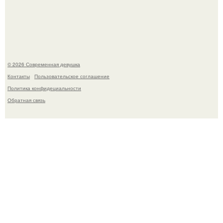
Платье, которое до сих пор вызывает споры спустя годы.
© 2026 Современная девушка
Контакты
Пользовательское соглашение
Политика конфидециальности
Обратная связь