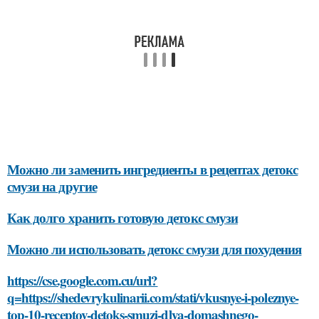
Можно ли заменить ингредиенты в рецептах детокс
смузи на другие
Как долго хранить готовую детокс смузи
Можно ли использовать детокс смузи для похудения
https://cse.google.com.cu/url?
q=https://shedevrykulinarii.com/stati/vkusnye-i-poleznye-
top-10-receptov-detoks-smuzi-dlya-domashnego-