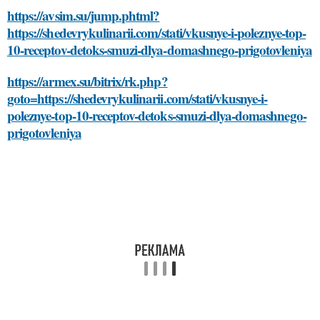
https://avsim.su/jump.phtml?
https://shedevrykulinarii.com/stati/vkusnye-i-poleznye-top-
10-receptov-detoks-smuzi-dlya-domashnego-prigotovleniya
https://armex.su/bitrix/rk.php?
goto=https://shedevrykulinarii.com/stati/vkusnye-i-
poleznye-top-10-receptov-detoks-smuzi-dlya-domashnego-
prigotovleniya