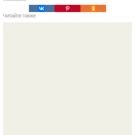
Читайте также
Татуировки для женщин после 50: стиль, мода и
самовыражение