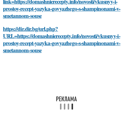
link=https://domashnierecepty.info/novosti/vkusnyy-i-
prostoy-recept-yazyka-govyazhego-s-shampinonami-v-
smetannom-souse
https://dir.dir.bg/url.php?
URL=https://domashnierecepty.info/novosti/vkusnyy-i-
prostoy-recept-yazyka-govyazhego-s-shampinonami-v-
smetannom-souse