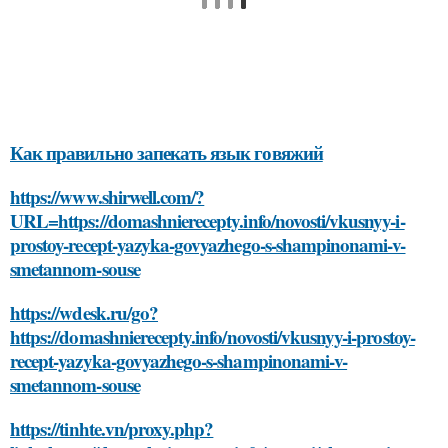
Как правильно запекать язык говяжий
https://www.shirwell.com/?
URL=https://domashnierecepty.info/novosti/vkusnyy-i-
prostoy-recept-yazyka-govyazhego-s-shampinonami-v-
smetannom-souse
https://wdesk.ru/go?
https://domashnierecepty.info/novosti/vkusnyy-i-prostoy-
recept-yazyka-govyazhego-s-shampinonami-v-
smetannom-souse
https://tinhte.vn/proxy.php?