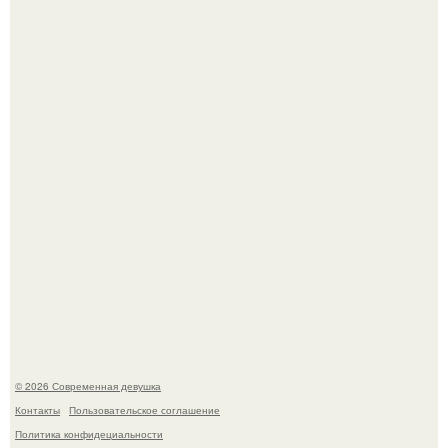
Ольга Дроздова поделилась очень личной историей, о
которой раньше почти не говорила.
В этой истории не было подпольного кабинета и
"Мастера После Двухнедельных Курсов".
© 2026 Современная девушка
Контакты
Пользовательское соглашение
Политика конфидециальности