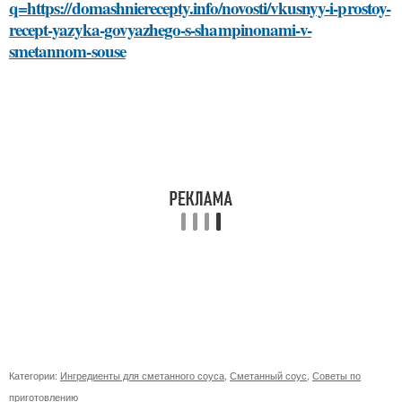
q=https://domashnierecepty.info/novosti/vkusnyy-i-prostoy-
recept-yazyka-govyazhego-s-shampinonami-v-
smetannom-souse
Категории:
Ингредиенты для сметанного соуса
,
Сметанный соус
,
Советы по
приготовлению