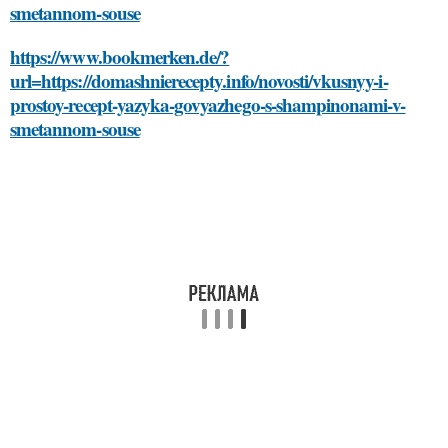
smetannom-souse
https://www.bookmerken.de/?
url=https://domashnierecepty.info/novosti/vkusnyy-i-
prostoy-recept-yazyka-govyazhego-s-shampinonami-v-
smetannom-souse