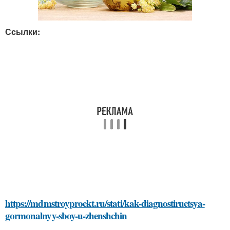
Ссылки:
https://mdmstroyproekt.ru/stati/kak-diagnostiruetsya-
gormonalnyy-sboy-u-zhenshchin