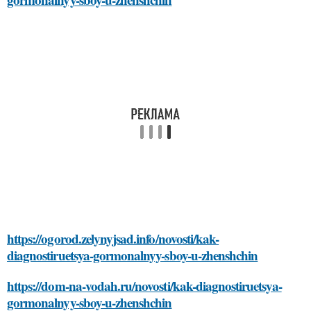
https://ogorod.zelynyjsad.info/novosti/kak-
diagnostiruetsya-gormonalnyy-sboy-u-zhenshchin
https://dom-na-vodah.ru/novosti/kak-diagnostiruetsya-
gormonalnyy-sboy-u-zhenshchin