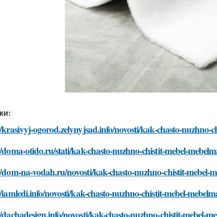
ки:
//krasivyj-ogorod.zelynyjsad.info/novosti/kak-chasto-nuzhno-
//doma-otido.ru/stati/kak-chasto-nuzhno-chistit-mebel-mebel
://dom-na-vodah.ru/novosti/kak-chasto-nuzhno-chistit-mebel
//iamledi.info/novosti/kak-chasto-nuzhno-chistit-mebel-mebel
//dachadesign.info/novosti/kak-chasto-nuzhno-chistit-mebel-