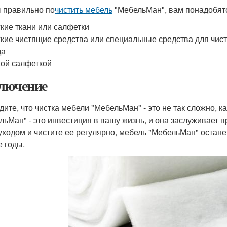
 правильно по
чистить мебель
"МебельМан", вам понадобят
кие ткани или салфетки
кие чистящие средства или специальные средства для чис
да
ой салфеткой
лючение
дите, что чистка мебели "МебельМан" - это не так сложно, к
льМан" - это инвестиция в вашу жизнь, и она заслуживает 
 уходом и чистите ее регулярно, мебель "МебельМан" остане
е годы.