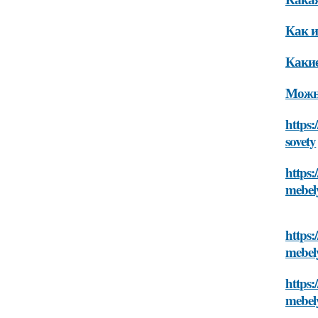
Как и
Какие
Можно
https:
sovety
https:
mebel
https:
mebel
https:
mebel