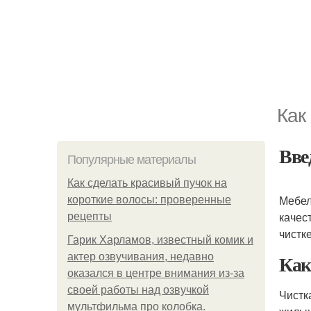
Как
Вве
Популярные материалы
Как сделать красивый пучок на
Мебел
короткие волосы: проверенные
качес
рецепты
чистк
Гарик Харламов, известный комик и
Как
актер озвучивания, недавно
оказался в центре внимания из-за
своей работы над озвучкой
Чистк
мультфильма про колобка.