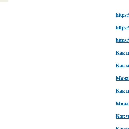
https:
https:
https:
Как п
Как и
Можно
Как п
Можно
Как ч
Какая