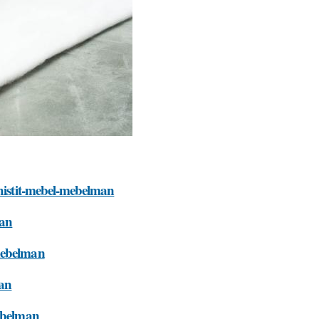
chistit-mebel-mebelman
man
-mebelman
man
mebelman