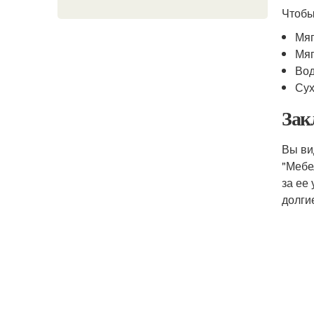
Чтобы
Мяг
Мяг
Во
Сух
Зак
Вы ви
"Мебе
за ее
долги