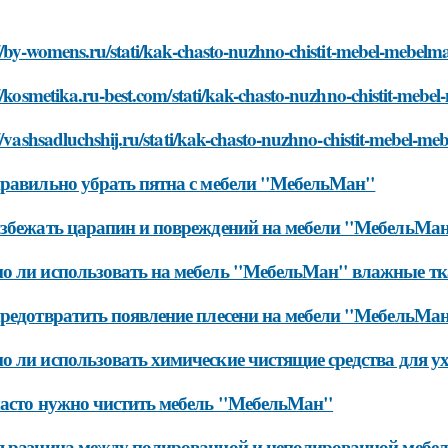
//by-womens.ru/stati/kak-chasto-nuzhno-chistit-mebel-mebelm
//kosmetika.ru-best.com/stati/kak-chasto-nuzhno-chistit-mebe
//vashsadluchshij.ru/stati/kak-chasto-nuzhno-chistit-mebel-m
равильно убрать пятна с мебели "МебельМан"
збежать царапин и повреждений на мебели "МебельМа
 ли использовать на мебель "МебельМан" влажные тка
редотвратить появление плесени на мебели "МебельМа
 ли использовать химические чистящие средства для у
асто нужно чистить мебель "МебельМан"
 разница между полированной и неполированной мебе