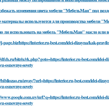
збежать изменения цвета мебели "МебельМан" под возде
 материалы используются для производства мебели "
 ли использовать на мебель "МебельМан" масло или в
//j-page.biz/https://interior.ru-best.com/idei-dizayna/kak-pr
//dfch.ru/bitrix/rk.php?goto=https://interior.ru-best.com/idei
yu-osnovnye-sovety
//bibliozao.ru/away/?url=https://interior.ru-best.com/idei-diz
yu-osnovnye-sovety
//www.google.com.uy/url?q=https://interior.ru-best.com/idei-
yu-osnovnye-sovety