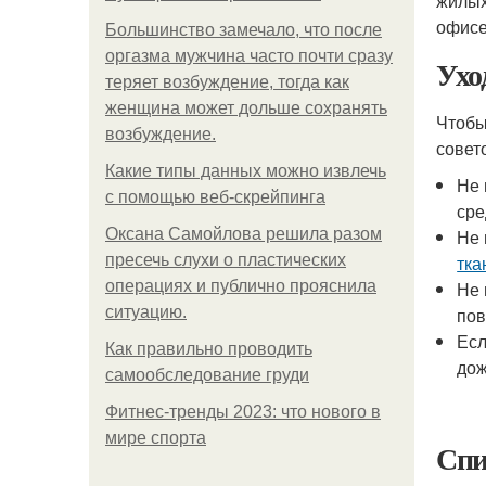
жилых
офисе
Большинство замечало, что после
оргазма мужчина часто почти сразу
Ухо
теряет возбуждение, тогда как
женщина может дольше сохранять
Чтобы
возбуждение.
совет
Какие типы данных можно извлечь
Не 
с помощью веб-скрейпинга
сре
Оксана Самойлова решила разом
Не 
пресечь слухи о пластических
тка
операциях и публично прояснила
Не 
ситуацию.
пов
Есл
Как правильно проводить
дож
самообследование груди
Фитнес-тренды 2023: что нового в
мире спорта
Спи