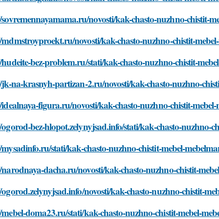
://sovremennayamama.ru/novosti/kak-chasto-nuzhno-chistit-
://mdmstroyproekt.ru/novosti/kak-chasto-nuzhno-chistit-mebe
//hudeite-bez-problem.ru/stati/kak-chasto-nuzhno-chistit-meb
//jk-na-krasnyh-partizan-2.ru/novosti/kak-chasto-nuzhno-chi
//idealnaya-figura.ru/novosti/kak-chasto-nuzhno-chistit-mebe
//ogorod-bez-hlopot.zelynyjsad.info/stati/kak-chasto-nuzhno-
//mysadinfo.ru/stati/kak-chasto-nuzhno-chistit-mebel-mebelma
://narodnaya-dacha.ru/novosti/kak-chasto-nuzhno-chistit-meb
//ogorod.zelynyjsad.info/novosti/kak-chasto-nuzhno-chistit-m
//mebel-doma23.ru/stati/kak-chasto-nuzhno-chistit-mebel-me