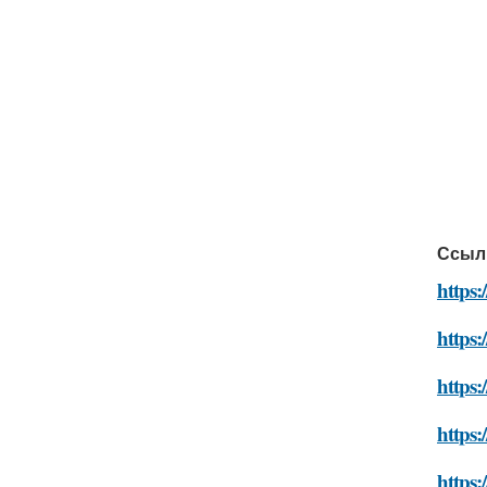
Ссыл
https:
https:
https
https:
https: