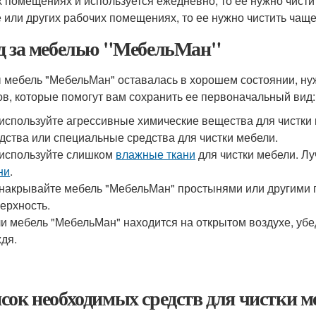
 помещениях и используется ежедневно, то ее нужно чисти
 или других рабочих помещениях, то ее нужно чистить чаще
д за мебелью "МебельМан"
 мебель "МебельМан" оставалась в хорошем состоянии, нуж
ов, которые помогут вам сохранить ее первоначальный вид:
используйте агрессивные химические вещества для чистки
дства или специальные средства для чистки мебели.
используйте слишком
влажные ткани
для чистки мебели. Лу
ни
.
накрывайте мебель "МебельМан" простынями или другими п
ерхность.
и мебель "МебельМан" находится на открытом воздухе, убе
дя.
сок необходимых средств для чистки 