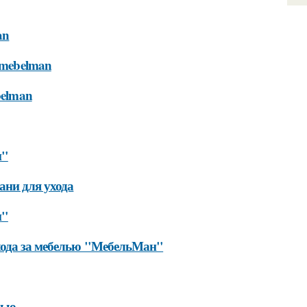
an
l-mebelman
ebelman
н"
ни для ухода
н"
хода за мебелью "МебельМан"
лью