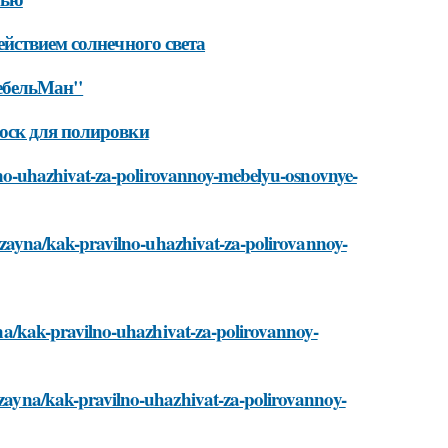
йствием солнечного света
МебельМан"
оск для полировки
avilno-uhazhivat-za-polirovannoy-mebelyu-osnovnye-
-dizayna/kak-pravilno-uhazhivat-za-polirovannoy-
ayna/kak-pravilno-uhazhivat-za-polirovannoy-
dizayna/kak-pravilno-uhazhivat-za-polirovannoy-