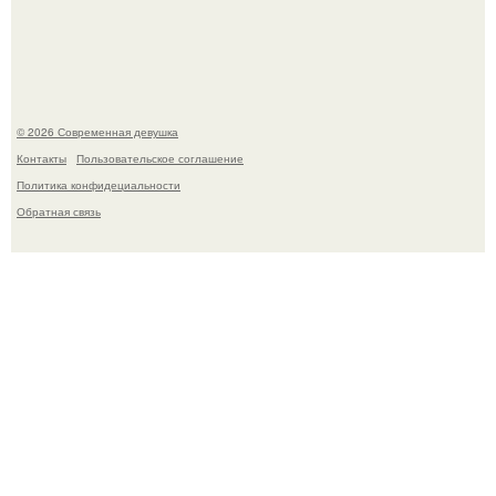
Платье, которое до сих пор вызывает споры спустя годы.
© 2026 Современная девушка
Контакты
Пользовательское соглашение
Политика конфидециальности
Обратная связь