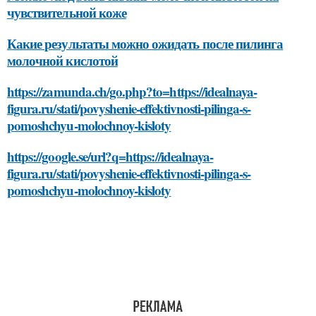
чувствительной коже
Какие результаты можно ожидать после пилинга
молочной кислотой
https://zamunda.ch/go.php?to=https://idealnaya-
figura.ru/stati/povyshenie-effektivnosti-pilinga-s-
pomoshchyu-molochnoy-kisloty
https://google.se/url?q=https://idealnaya-
figura.ru/stati/povyshenie-effektivnosti-pilinga-s-
pomoshchyu-molochnoy-kisloty