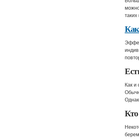
Больш
можно
таких
Как
Эффек
индив
повто
Ест
Как и
Обычн
Однак
Кто
Некот
берем