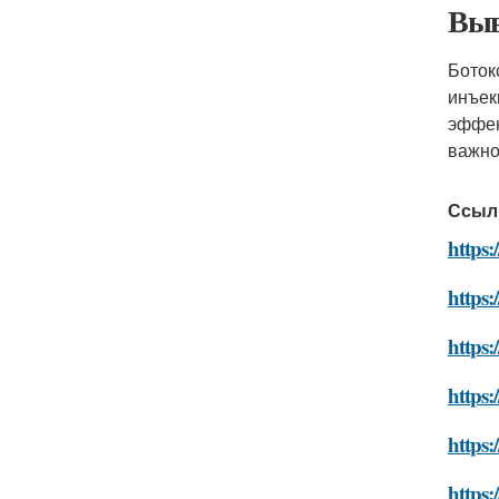
Выв
Боток
инъек
эффек
важно
Ссыл
https:
https:
https:
https:
https:
https: