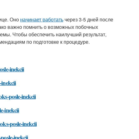
ице. Оно
начинает работать
через 3-5 дней после
нако важно помнить о возможных побочных
лемы. Чтобы обеспечить наилучший результат,
мендациям по подготовке к процедуре.
sle-inekcii
-inekcii
oks-posle-inekcii
e-inekcii
oks-posle-inekcii
posle-inekcii