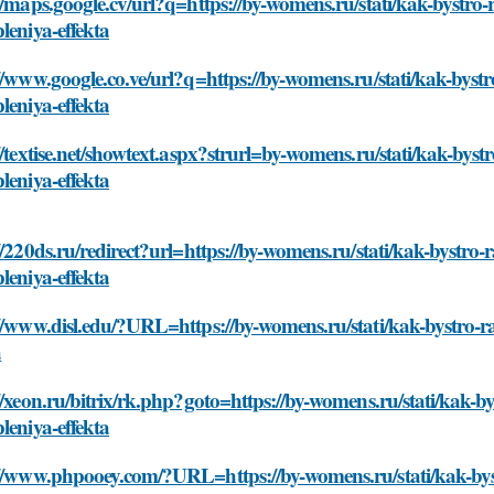
//maps.google.cv/url?q=https://by-womens.ru/stati/kak-bystr
leniya-effekta
//www.google.co.ve/url?q=https://by-womens.ru/stati/kak-bys
leniya-effekta
//textise.net/showtext.aspx?strurl=by-womens.ru/stati/kak-by
leniya-effekta
//220ds.ru/redirect?url=https://by-womens.ru/stati/kak-bystr
leniya-effekta
//www.disl.edu/?URL=https://by-womens.ru/stati/kak-bystro-
a
//xeon.ru/bitrix/rk.php?goto=https://by-womens.ru/stati/kak-
leniya-effekta
://www.phpooey.com/?URL=https://by-womens.ru/stati/kak-by