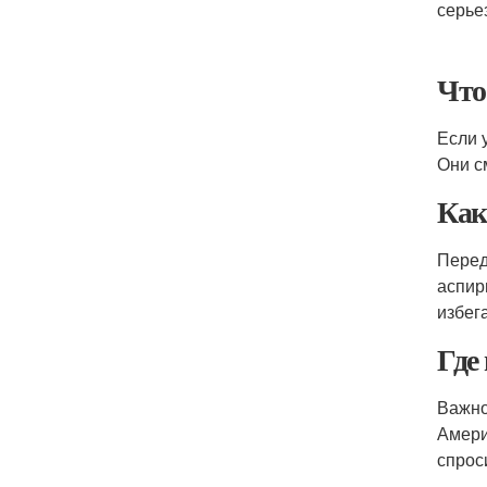
серье
Что
Если 
Они с
Как
Перед
аспир
избег
Где
Важно
Амери
спрос