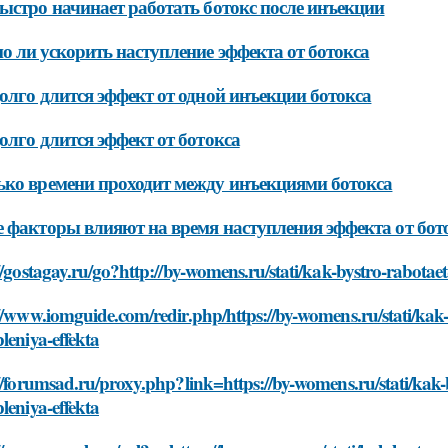
ыстро начинает работать ботокс после инъекции
 ли ускорить наступление эффекта от ботокса
олго длится эффект от одной инъекции ботокса
олго длится эффект от ботокса
ко времени проходит между инъекциями ботокса
 факторы влияют на время наступления эффекта от бот
//gostagay.ru/go?http://by-womens.ru/stati/kak-bystro-rabota
//www.iomguide.com/redir.php/https://by-womens.ru/stati/ka
leniya-effekta
//forumsad.ru/proxy.php?link=https://by-womens.ru/stati/kak
leniya-effekta