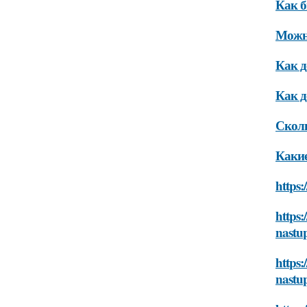
Как б
Можно
Как д
Как д
Сколь
Какие
https:
https:
nastup
https:
nastup