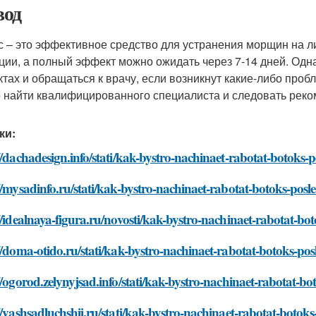
од
с – это эффективное средство для устранения морщин на л
ции, а полный эффект можно ожидать через 7-14 дней. Од
тах и обращаться к врачу, если возникнут какие-либо проб
 найти квалифицированного специалиста и следовать реко
ки:
//dachadesign.info/stati/kak-bystro-nachinaet-rabotat-botoks-po
//mysadinfo.ru/stati/kak-bystro-nachinaet-rabotat-botoks-posle
//idealnaya-figura.ru/novosti/kak-bystro-nachinaet-rabotat-bot
//doma-otido.ru/stati/kak-bystro-nachinaet-rabotat-botoks-posl
//ogorod.zelynyjsad.info/stati/kak-bystro-nachinaet-rabotat-bot
//vashsadluchshij.ru/stati/kak-bystro-nachinaet-rabotat-botoks-