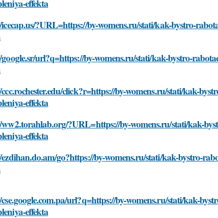
leniya-effekta
//icecap.us/?URL=https://by-womens.ru/stati/kak-bystro-rabo
a
//google.sr/url?q=https://by-womens.ru/stati/kak-bystro-rabo
a
//ccc.rochester.edu/click?r=https://by-womens.ru/stati/kak-by
leniya-effekta
://ww2.torahlab.org/?URL=https://by-womens.ru/stati/kak-bys
leniya-effekta
//ezdihan.do.am/go?https://by-womens.ru/stati/kak-bystro-ra
a
//cse.google.com.pa/url?q=https://by-womens.ru/stati/kak-bys
leniya-effekta