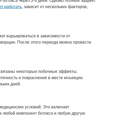
 ботокса через 3-5 дней. Однако полный эффект
ет работать
, зависит от нескольких факторов,
жет варьироваться в зависимости от
ь морщин. После этого периода можно провести
ь связаны некоторые побочные эффекты.
ечность и покраснение в месте инъекции.
ьких дней.
медицинских условий. Это включает
а любой компонент ботокса и любую другую