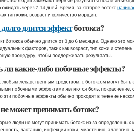
инство людей замечают первые результаты после инъекции
 ожидать через 7-14 дней. Время, за которое ботокс
начина
 как тип кожи, возраст и количество морщин.
 долго длится эффект
ботокса?
т ботокса обычно длится от 3 до 6 месяцев. Однако это мо
идуальных факторов, таких как возраст, тип кожи и степен
рную процедуру, чтобы поддерживать результаты.
ь ли какие-либо побочные эффекты?
 с любым лекарственным средством, с ботоксом могут быт
ыми побочными эффектами являются боль, покраснение, от
о эти побочные эффекты обычно проходят в течение нескол
 не может принимать ботокс?
орые люди не могут принимать ботокс из-за определенных 
енность, лактацию, инфекции кожи, миастению, аллергию н