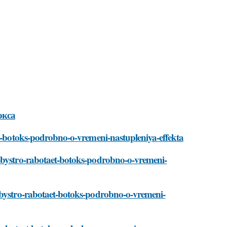
окса
et-botoks-podrobno-o-vremeni-nastupleniya-effekta
k-bystro-rabotaet-botoks-podrobno-o-vremeni-
-bystro-rabotaet-botoks-podrobno-o-vremeni-