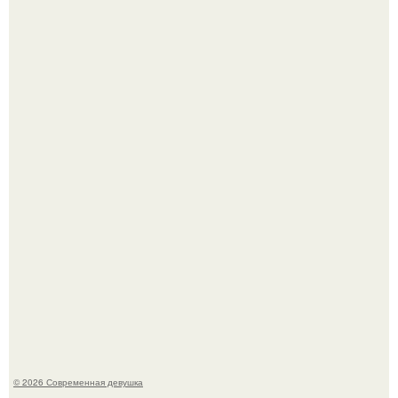
Анастасия Волочкова недавно опубликовала
трогательное совместное фото со своей мамой, к
которой она приехала в гости.
У юли Гаврилиной снова случился конфликт с комиком
Ильей Соболевым.
© 2026 Современная девушка