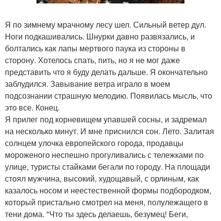
Я по зимнему мрачному лесу шел. Сильный ветер дул.
Ноги подкашивались. Шнурки давно развязались, и
болтались как лапы мертвого паука из стороны в
сторону. Хотелось спать, пить, но я не мог даже
представить что я буду делать дальше. Я окончательно
заблудился. Завывание ветра играло в моем
подсознании страшную мелодию. Появилась мысль, что
это все. Конец.
Я прилег под корневищем упавшей сосны, и задремал
на несколько минут. И мне приснился сон. Лето. Залитая
солнцем улочка европейского города, продавцы
мороженого неспешно прогуливались с тележками по
улице, туристы стайками бегали по городу. На площади
стоял мужчина, высокий, худощавый, с орлиным, как
казалось носом и неестественной формы подбородком,
который пристально смотрел на меня, полулежащего в
тени дома. "Что ты здесь делаешь, безумец! Беги,