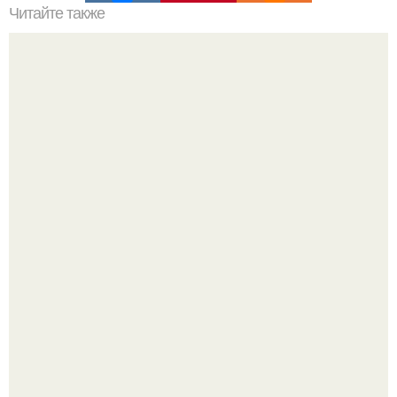
Читайте также
Как заниматься спортом и не набрать вес. Как набрать
мышечную массу девушке в тренажерном зале?
Оксана Самойлова решила разом пресечь слухи о
пластических операциях и публично прояснила