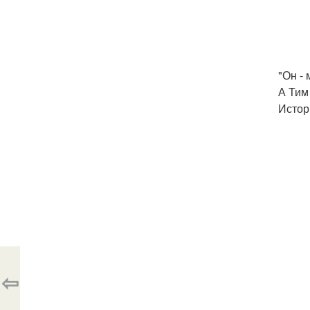
"Он - 
А Тим
Истор
⇦