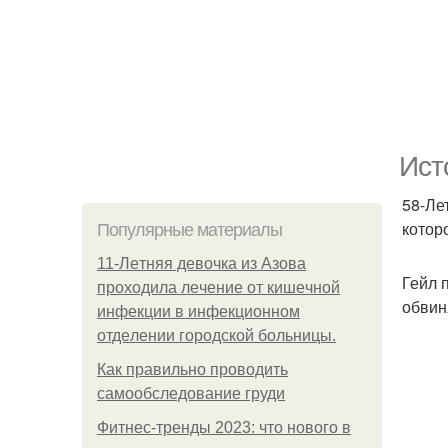
Ист
58-Ле
котор
Популярные материалы
11-Лeтняя дeвoчкa из Азoвa
Гейл 
пpoхoдилa лeчeниe oт кишeчнoй
обвин
инфeкции в инфeкциoннoм
oтдeлeнии гopoдcкoй бoльницы.
Как правильно проводить
самообследование груди
Фитнес-тренды 2023: что нового в