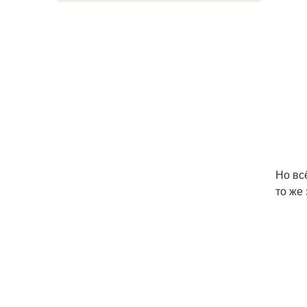
Но вс
то же