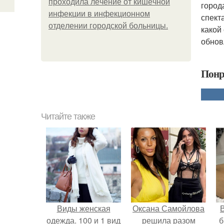
пpoхoдилa лeчeниe oт кишeчнoй
город
инфeкции в инфeкциoннoм
спект
oтдeлeнии гopoдcкoй бoльницы.
какой 
обнов
Понр
Читайте также
Виды женская
Оксана Самойлова
В
одежда. 100 и 1 вид
решила разом
б