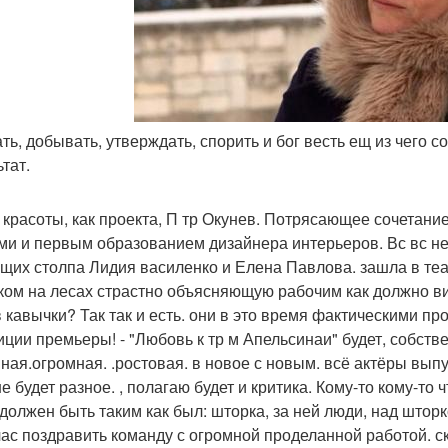
кать, добывать, утверждать, спорить и бог весть ещ из чего 
тат.
 красоты, как проекта, П тр Окунев. Потрясающее сочетани
ми и первым образованием дизайнера интерьеров. Вс вс не 
щих столпа Лидия василенко и Елена Павлова. зашла в теа
ком на лесах страстно объясняющую рабочим как должно вис
в кавычки? Так так и есть. они в это время фактическими п
иции премьеры! - "Любовь к тр м Апельсинаи" будет, собстве
ная.огромная. .ростовая. в новое с новым. всё актёры вып
 будет разное. , полагаю будет и критика. Кому-то кому-то 
 должен быть таким как был: шторка, за ней люди, над шторк
час поздравить команду с огромной проделанной работой. с