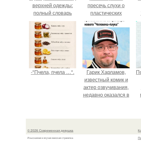
верхней одежды:
пресечь слухи о
полный словарь
пластических
видов пальто,
операциях и
курток и прочего
публично
прояснила
ситуацию.
-"Пчела, пчела …".
Гарик Харламов,
П
известный комик и
актер озвучивания,
недавно оказался в
центре внимания
из-за своей работы
над озвучкой
мультфильма про
© 2026 Современная девушка
К
колобка.
П
Изысканная и жгучая женская страничка