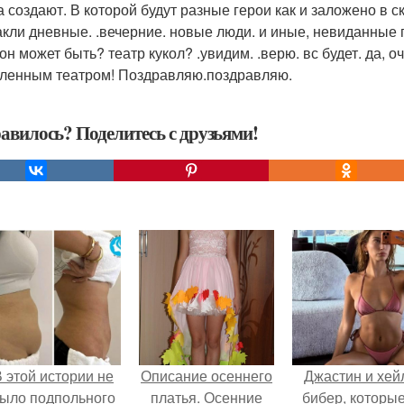
а создают. В которой будут разные герои как и заложено в 
акли дневные. .вечерние. новые люди. и иные, невиданные
он может быть? театр кукол? .увидим. .верю. вс будет. да, о
ленным театром! Поздравляю.поздравляю.
авилось? Поделитесь с друзьями!
 этой истории не
Описание осеннего
Джастин и хей
ыло подпольного
платья. Осенние
бибер, которые