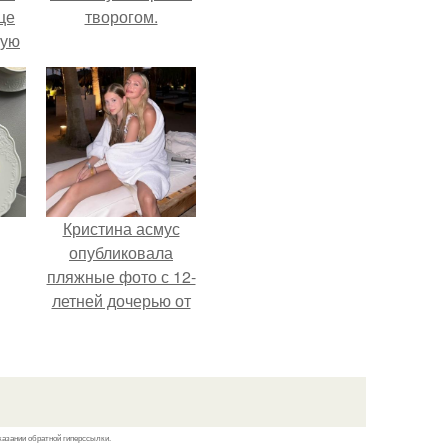
це
творогом.
мую
зали
с
Кристина асмус
опубликовала
пляжные фото с 12-
летней дочерью от
Гарика Харламова.
казании обратной гиперссылки.