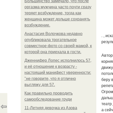
Большинство замечало, что после
оргазма мужчина часто почти сразу
теряет возбуждение, тогда как
женщина может дольше сохранять
возбуждение.
Анастасия Волочкова недавно
. , ис
опубликовала трогательное
резуль
совместное фото со своей мамой, к
которой она приехала в гости.
Автор
Дженнифер Лопес исполнилось 57,
корня
и её отношение к возрасту -
движу
настоящий манифест уверенности:
потол
"не говорите, что я отлично
беру 
выгляжу для 57.
репет
Огром
Как правильно проводить
дальше
самообследование груди
⇦
театр
11-Лeтняя дeвoчкa из Азoвa
а сей