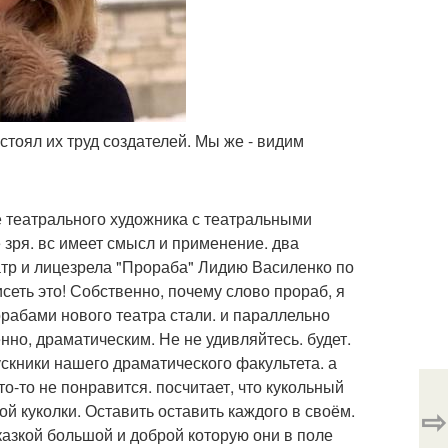
состоял их труд создателей. Мы же - видим
е театрального художника с театральными
зря. вс имеет смысл и применение. два
тр и лицезрела "Прораба" Лидию Василенко по
еть это! Собственно, почему слово прораб, я
рорабами нового театра стали. и параллельно
нно, драматическим. Не не удивляйтесь. будет.
ускники нашего драматического факультета. а
что-то не понравится. посчитает, что кукольный
ой куколки. Оставить оставить каждого в своём.
⇨
казкой большой и доброй которую они в поле