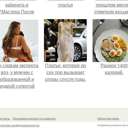
кабинета и
платья
прошлом меся
"Мастера После
отметили вось
Двухнедельных
годовщину
Курсов".
помолвки, пока
новые фото 
совместного
отдыха.
о словам эксперта
Платье, которое до
Рацион 1400
воз, у мужчин с
сих пор вызывает
калорий.
образованной и
споры спустя годы.
мудрой супругой
вероятность
скоропостижной
смерти якобы на
46% ниже.
онтакты
Пользовательское соглашение
Обратная связь
олитика конфидециальности
Копирование разрешено при у