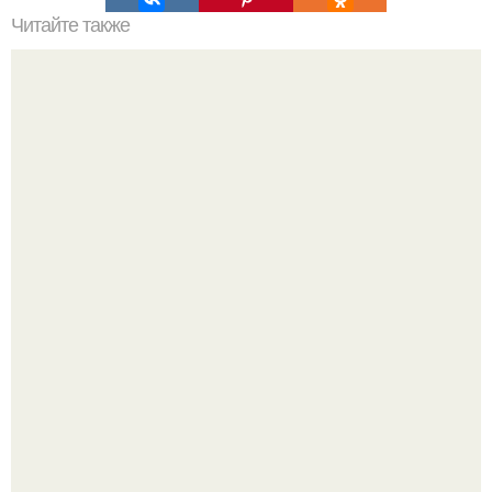
Читайте также
Все болезни - от паразитов.
Один случайный снимок за несколько дней весь
интернет облетел.