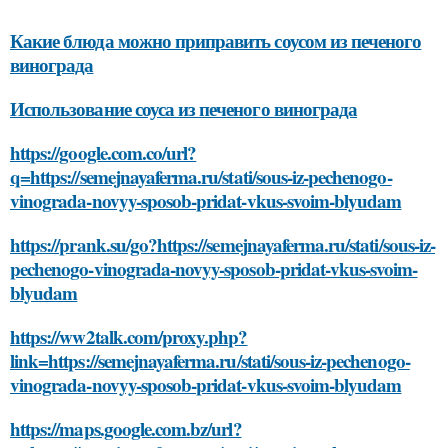
Какие блюда можно приправить соусом из печеного
винограда
Использование соуса из печеного винограда
https://google.com.co/url?
q=https://semejnayaferma.ru/stati/sous-iz-pechenogo-
vinograda-novyy-sposob-pridat-vkus-svoim-blyudam
https://prank.su/go?https://semejnayaferma.ru/stati/sous-iz-
pechenogo-vinograda-novyy-sposob-pridat-vkus-svoim-
blyudam
https://ww2talk.com/proxy.php?
link=https://semejnayaferma.ru/stati/sous-iz-pechenogo-
vinograda-novyy-sposob-pridat-vkus-svoim-blyudam
https://maps.google.com.bz/url?