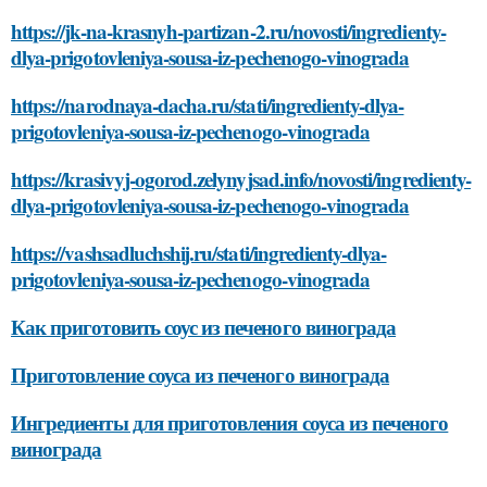
https://jk-na-krasnyh-partizan-2.ru/novosti/ingredienty-
dlya-prigotovleniya-sousa-iz-pechenogo-vinograda
https://narodnaya-dacha.ru/stati/ingredienty-dlya-
prigotovleniya-sousa-iz-pechenogo-vinograda
https://krasivyj-ogorod.zelynyjsad.info/novosti/ingredienty-
dlya-prigotovleniya-sousa-iz-pechenogo-vinograda
https://vashsadluchshij.ru/stati/ingredienty-dlya-
prigotovleniya-sousa-iz-pechenogo-vinograda
Как приготовить соус из печеного винограда
Приготовление соуса из печеного винограда
Ингредиенты для приготовления соуса из печеного
винограда