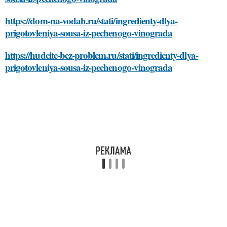
https://dom-na-vodah.ru/stati/ingredienty-dlya-
prigotovleniya-sousa-iz-pechenogo-vinograda
https://hudeite-bez-problem.ru/stati/ingredienty-dlya-
prigotovleniya-sousa-iz-pechenogo-vinograda