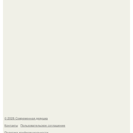
Соцсети захлестнула волна тревожных сообщений о
загадочном "Июньском Феномене".
Мы привыкли считать сахар обычной и безобидной
частью ежедневного рациона.
© 2026 Современная девушка
Контакты
Пользовательское соглашение
Политика конфидециальности