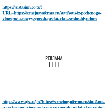
https://wistasinn.co.tz/?
URL=https://semejnayaferma.ru/stati/sous-iz-pechenogo-
vinograda-novyy-sposob-pridat-vkus-svoim-blyudam
https://www.ujs.su/go?https://semejnayaferma.ru/stati/sous-
iz-pechenogo-vinograda-novyy-sposob-pridat-vkus-svoim-