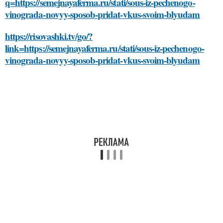
q=https://semejnayaferma.ru/stati/sous-iz-pechenogo-
vinograda-novyy-sposob-pridat-vkus-svoim-blyudam
https://risovashki.tv/go/?
link=https://semejnayaferma.ru/stati/sous-iz-pechenogo-
vinograda-novyy-sposob-pridat-vkus-svoim-blyudam