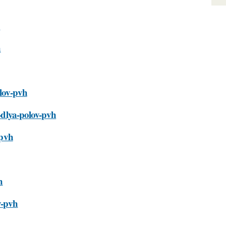
h
h
olov-pvh
s-dlya-polov-pvh
-pvh
h
v-pvh