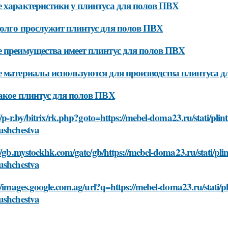
 характеристики у плинтуса для полов ПВХ
олго прослужит плинтус для полов ПВХ
 преимущества имеет плинтус для полов ПВХ
 материалы используются для производства плинтуса 
акое плинтус для полов ПВХ
//p-r.by/bitrix/rk.php?goto=https://mebel-doma23.ru/stati/plint
ushchestva
//gb.mystockhk.com/gate/gb/https://mebel-doma23.ru/stati/plin
ushchestva
//images.google.com.ag/url?q=https://mebel-doma23.ru/stati/pl
ushchestva