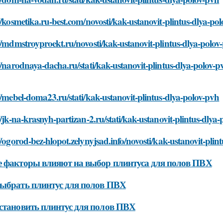
//kosmetika.ru-best.com/novosti/kak-ustanovit-plintus-dlya-po
//mdmstroyproekt.ru/novosti/kak-ustanovit-plintus-dlya-polov
//narodnaya-dacha.ru/stati/kak-ustanovit-plintus-dlya-polov-p
//mebel-doma23.ru/stati/kak-ustanovit-plintus-dlya-polov-pvh
//jk-na-krasnyh-partizan-2.ru/stati/kak-ustanovit-plintus-dlya
//ogorod-bez-hlopot.zelynyjsad.info/novosti/kak-ustanovit-plin
 факторы влияют на выбор плинтуса для полов ПВХ
ыбрать плинтус для полов ПВХ
становить плинтус для полов ПВХ