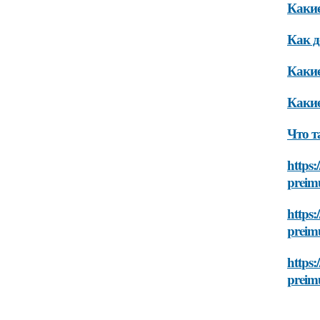
Какие
Как д
Какие
Какие
Что т
https:
preim
https:
preim
https:
preim