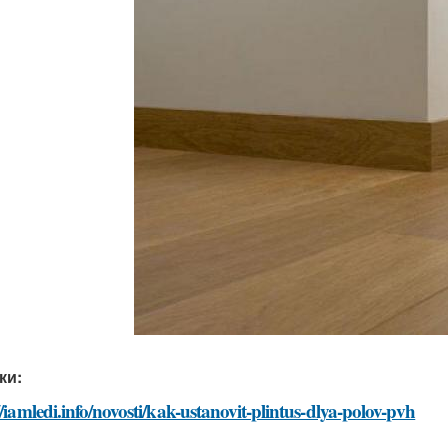
ки:
//iamledi.info/novosti/kak-ustanovit-plintus-dlya-polov-pvh