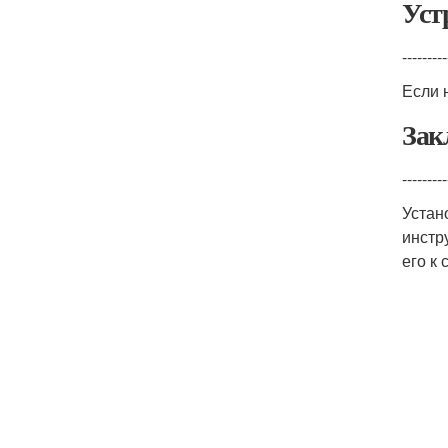
Уст
---------
Если 
Зак
---------
Устан
инстр
его к