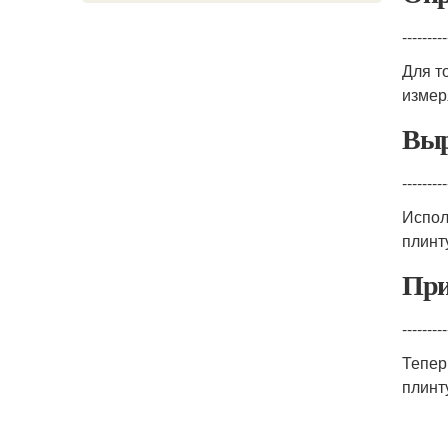
---------
Для т
измер
Выр
---------
Испол
плинт
При
---------
Тепер
плинт