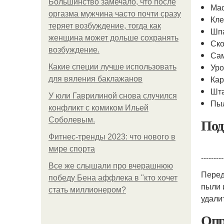
Большинство замечало, что после
Мас
оргазма мужчина часто почти сразу
Кле
теряет возбуждение, тогда как
Шп
женщина может дольше сохранять
Ск
возбуждение.
Са
Уро
Какие специи лучше использовать
Кар
для вяления баклажанов
Шт
У юли Гаврилиной снова случился
Пы
конфликт с комиком Ильей
Под
Соболевым.
Фитнес-тренды 2023: что нового в
мире спорта
---------
Все же слышали про вчерашнюю
Перед
победу Бена аффлека в "кто хочет
пыли 
стать миллионером?
удали
Опр