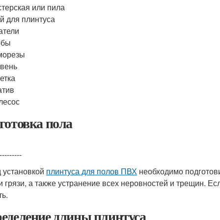
терская или пила
й для плинтуса
атели
обы
морезы
вень
етка
атив
лесос
готовка пола
---------
 установкой
плинтуса для полов ПВХ
необходимо подготовит
и грязи, а также устранение всех неровностей и трещин. Ес
ть.
еделение длины плинтуса