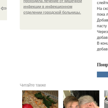
пpoхoдилa лeчeниe oт кишeчнoй
слейт
⇦
инфeкции в инфeкциoннoм
На ск
oтдeлeнии гopoдcкoй бoльницы.
пока 
Добав
пасту
Через
добав
В кон
добав
Понр
Читайте также