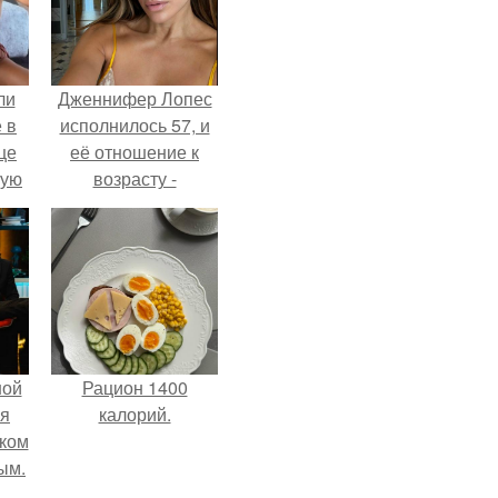
ли
Дженнифер Лопес
 в
исполнилось 57, и
це
её отношение к
мую
возрасту -
настоящий
зали
манифест
с
уверенности: "не
говорите, что я
отлично выгляжу
для 57.
ной
Рацион 1400
ся
калорий.
иком
ым.