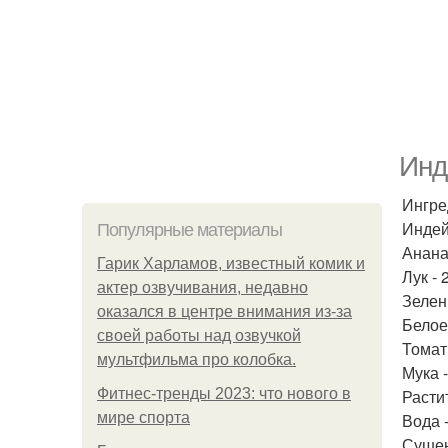
Инд
Ингре
Индей
Популярные материалы
Ананас
Гарик Харламов, известный комик и
Лук - 
актер озвучивания, недавно
Зелен
оказался в центре внимания из-за
Белое
своей работы над озвучкой
Томат
мультфильма про колобка.
Мука -
Фитнес-тренды 2023: что нового в
Расти
мире спорта
Вода 
Сушен