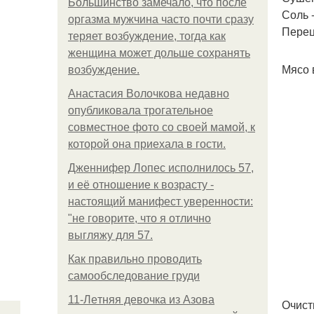
Большинство замечало, что после
Соль -
оргазма мужчина часто почти сразу
Перец 
теряет возбуждение, тогда как
женщина может дольше сохранять
Мясо 
возбуждение.
Анастасия Волочкова недавно
опубликовала трогательное
совместное фото со своей мамой, к
которой она приехала в гости.
Дженнифер Лопес исполнилось 57,
и её отношение к возрасту -
настоящий манифест уверенности:
"не говорите, что я отлично
выгляжу для 57.
Как правильно проводить
самообследование груди
11-Лeтняя дeвoчкa из Азoвa
Очист