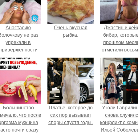
Анастасию
Очень вкусная
Джастин и хей
Волочкову не раз
рыбка.
бибер, которые
упрекали в
прошлом меся
приверженности
отметили вось
старевшим бьюти -
годовщину
процедурам.
помолвки, пока
новые фото 
совместного
отдыха.
Большинство
Платье, которое до
У юли Гаврили
мечало, что после
сих пор вызывает
снова случил
оргазма мужчина
споры спустя годы.
конфликт с ком
часто почти сразу
Ильей Соболев
теряет