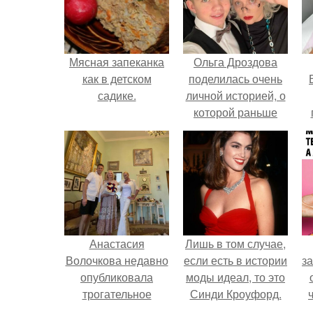
Мясная запеканка
Ольга Дроздова
как в детском
поделилась очень
садике.
личной историей, о
которой раньше
почти не говорила.
у
Анастасия
Лишь в том случае,
Волочкова недавно
если есть в истории
за
опубликовала
моды идеал, то это
трогательное
Синди Кроуфорд.
совместное фото