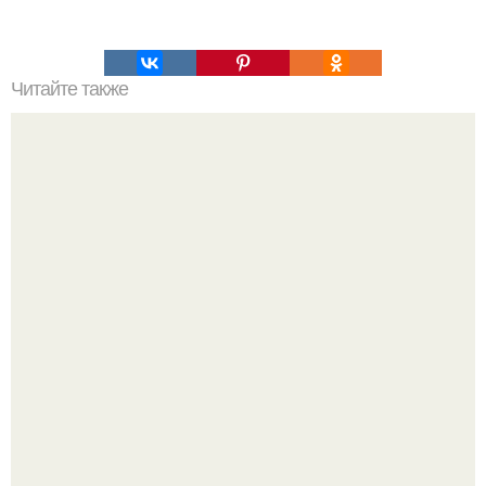
Читайте также
Как можно украсить дом для празднования Нового года
свиньи