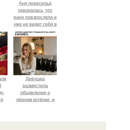
Аня пересильд
призналась, что
рано повзрослела и
уже не видит себя в
школе.
али
Девушка
й
разместила
у,
объявление о
ся
чёрном котёнке, и
первого малыша
быстро забрали в
новый дом.