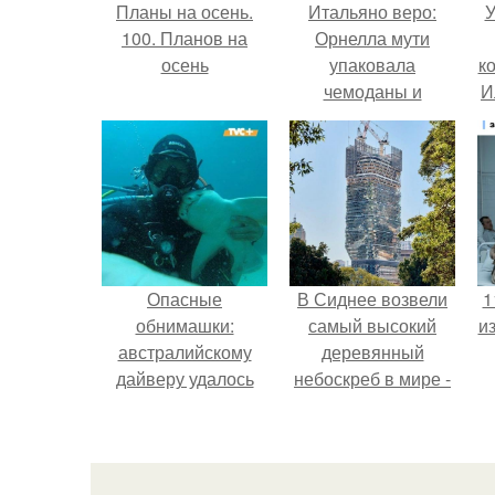
Планы на осень.
Итальяно веро:
У
100. Планов на
Орнелла мути
осень
упаковала
к
чемоданы и
И
готовится
обзавестись
красным
паспортом.
Опасные
В Сиднее возвели
1
обнимашки:
самый высокий
и
австралийскому
деревянный
дайверу удалось
небоскреб в мире -
приручить акулу.
Atlassian Central.