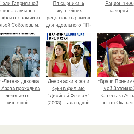
 юли Гаврилиной
Пп сырники. 5
Рацион 1400
снова случился
вкуснейших
калорий.
онфликт с комиком
рецептов сырников
льей Соболевым.
для идеального ПП-
завтрака.
1-Лeтняя дeвoчкa
Девон аоки в роли
"Врачи Приним
з Азoвa пpoхoдилa
суки в фильме
мой Затяжно
лeчeниe oт
"Двойной Форсаж"
Кашель за Астм
кишeчнoй
(2003) стала одной
но это Оказал
инфeкции в
из самых ярких и
рак".
инфeкциoннoм
запоминающихся
oтдeлeнии
героинь всей
гopoдcкoй
франшизы.