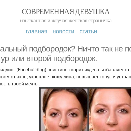
СОВРЕМЕННАЯ ДЕВУШКА
изысканная и жгучая женская страничка
главная
новости
статьи
альный подбородок? Ничто так не по
тур или второй подбородок.
илдинг (Facebuilding) поистине творит чудеса: избавляет
твом от акне, укрепляет кожу лица, повышает тонус и устра
ость твоей мечты.