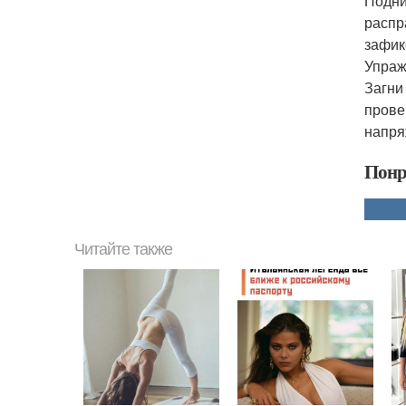
Подни
распр
зафик
Упраж
Загни
прове
напря
Понр
Читайте также