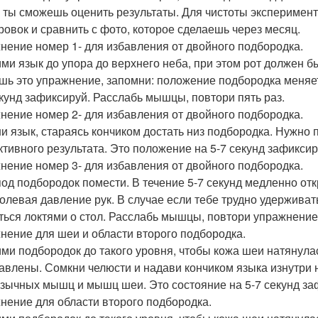
 ты сможешь оценить результаты. Для чистоты эксперимен
ровок и сравнить с фото, которое сделаешь через месяц.
нение номер 1- для избавления от двойного подбородка.
ми язык до упора до верхнего неба, при этом рот должен б
шь это упражнение, запомни: положение подбородка меняет
екунд зафиксируй. Расслабь мышцы, повтори пять раз.
нение номер 2- для избавления от двойного подбородка.
и язык, стараясь кончиком достать низ подбородка. Нужно 
тивного результата. Это положение на 5-7 секунд зафиксир
нение номер 3- для избавления от двойного подбородка.
под подбородок помести. В течение 5-7 секунд медленно от
олевая давление рук. В случае если тебе трудно удерживат
ться локтями о стол. Расслабь мышцы, повтори упражнение 
нение для шеи и области второго подбородка.
ми подбородок до такого уровня, чтобы кожа шеи натянула
авлены. Сомкни челюсти и надави кончиком языка изнутри
зычных мышц и мышц шеи. Это состояние на 5-7 секунд заф
нение для области второго подбородка.