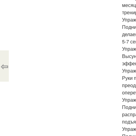
месяц
трени
Упраж
Подни
делае
5-7 с
Упраж
Высун
⇦
эффек
Упраж
Руки 
преод
опере
Упраж
Подни
распр
подъя
Упраж