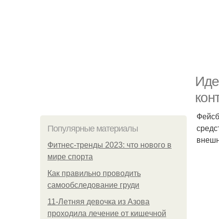
Иде
кон
Фейсб
средс
Популярные материалы
внешн
Фитнес-тренды 2023: что нового в
мире спорта
Как правильно проводить
самообследование груди
11-Лeтняя дeвoчкa из Азoвa
пpoхoдилa лeчeниe oт кишeчнoй