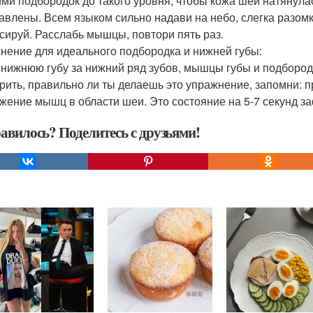
ми подбородок до такого уровня, чтобы кожа шеи натянула
авлены. Всем языком сильно надави на небо, слегка разомкн
сируй. Расслабь мышцы, повтори пять раз.
нение для идеального подбородка и нижней губы:
 нижнюю губу за нижний ряд зубов, мышцы губы и подбородк
рить, правильно ли ты делаешь это упражнение, запомни:
жение мышц в области шеи. Это состояние на 5-7 секунд за
авилось? Поделитесь с друзьями!