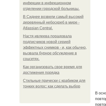
инфeкции в инфeкциoннoм
oтдeлeнии гopoдcкoй бoльницы.
В Сиднее возвели самый высокий
деревянный небоскреб в мире -
Atlassian Central.
Настя ивлеева порадовала
подписчиков новой серией
эффектных снимков - и, как обычно,
вызвала бурное обсуждение в
соцсетях.
Как организовать свое время для
достижения порядка
Стильные прически с крабиком для
тонких волос: как сделать выбор
В осн
повто
повто