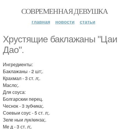
СОВРЕМЕННАЯ ДЕВУШКА
главная
новости
статьи
Хрустящие баклажаны "Цаи
Дао".
Ингредиенты:
Баклажаны - 2 шт;.
Крахмал - 3 ст. л;.
Масло;.
Для соуса:
Болгарскии перец.
Чеснок - 3 зубчика;.
Соевыи соус - 5 ст. л;.
Зеле ныи лук/кинза;.
Ме д - 3 ст. л;.