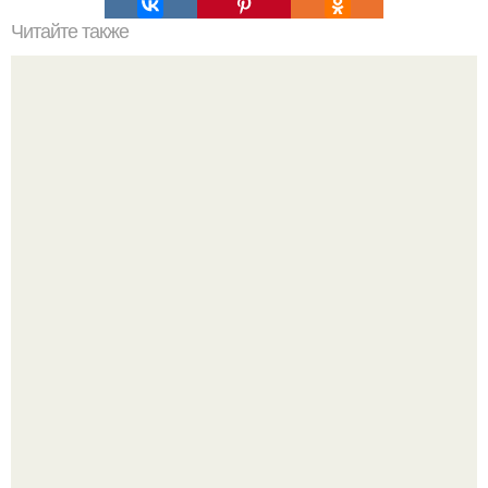
Читайте также
Виды женская одежда. 100 и 1 вид верхней одежды:
полный словарь видов пальто, курток и прочего
Блогерша после паузы снова вышла на связь и