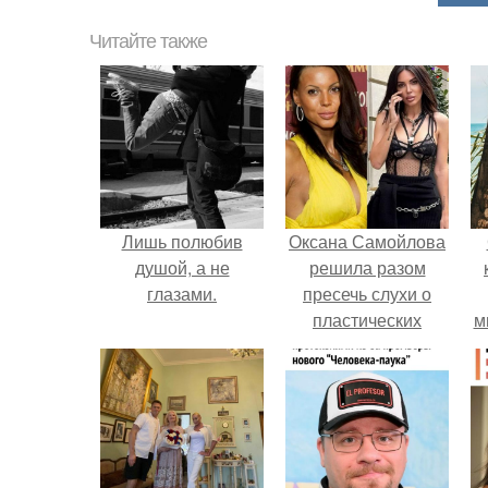
Читайте также
Лишь полюбив
Оксана Самойлова
душой, а не
решила разом
глазами.
пресечь слухи о
пластических
м
операциях и
публично
прояснила
ситуацию.