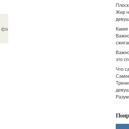
Плоск
Жир н
девуш
⇦
Какие
Важно
сжига
Важно
это с
Что с
Самое
Трени
девуш
Разум
Понр